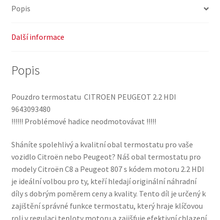
Popis
Další informace
Popis
Pouzdro termostatu CITROEN PEUGEOT 2.2 HDI
9643093480
!!!!!! Problémové hadice neodmotovávat !!!!!
Sháníte spolehlivý a kvalitní obal termostatu pro vaše
vozidlo Citroën nebo Peugeot? Náš obal termostatu pro
modely Citroën C8 a Peugeot 807 s kódem motoru 2.2 HDI
je ideální volbou pro ty, kteří hledají originální náhradní
díly s dobrým poměrem ceny a kvality. Tento díl je určený k
zajištění správné funkce termostatu, který hraje klíčovou
roli v regulaci teploty motoru a zajišťuje efektivní chlazení.