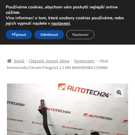
DOPRAVA od 139,-Kč
Používáme cookies, abychom vám poskytli nejlepší online
zážitek.
Volejte po-pá 9-16 704 494 494
Více informací o tom, které soubory cookies používáme, nebo
jejich vypnutí najdete v
nastavení
.
Přeskočit
Přejít
Menu
Přijmout
Odmítnout
Nastavení
na
k
navigaci
obsahu
Úvodní stránka
webu
Domů
Chlazení, topení, klima
Termostaty
Obal
Blog
termostatu Citroën Peugeot 2.2 HDI 9643093480 1336W6
Celosvětová doprava
Doprava
🔍
Kontakt
Košík