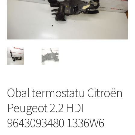
Můj účet
O nás
Obchodní podmínky
Ochrana osobních údajů
Platby
Obal termostatu Citroën
Pokladna
Peugeot 2.2 HDI
Reklamační formulář
9643093480 1336W6
Reklamační řád