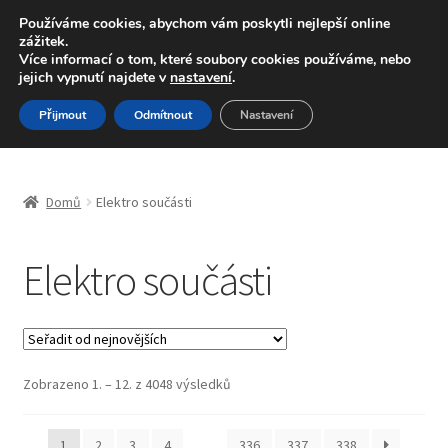
DOPRAVA od 139,-Kč
Používáme cookies, abychom vám poskytli nejlepší online
zážitek.
Volejte po-pá 9-16 704 494 494
Více informací o tom, které soubory cookies používáme, nebo
jejich vypnutí najdete v
nastavení
.
Přeskočit
Přejít
Menu
Přijmout
Odmítnout
Nastavení
na
k
navigaci
obsahu
Úvodní stránka
webu
Domů
Elektro součásti
Blog
Elektro součásti
Celosvětová doprava
Doprava
Kontakt
Seřazeno
Zobrazeno 1. – 12. z 4048 výsledků
od
nejnovějších
Košík
1
2
3
4
…
336
337
338