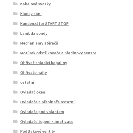
Kabelové svazky
Klapky sání
Kondenzátor START STOP
Lambda sondy
Mechanismy stěračů
Motůrek odstřikovače a hladinový sensor
Ohřívač chladící kapaliny
Ohřívače nafty
ostatní
Ovladač oken
Ovladače a přepínače ostatní
Ovladače pod volantem
Ovladače topení klimatizace
Podtlakové ventily