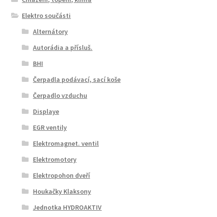
Elektro součásti
Alternátory
Autorádia a přísluš.
BHI
Čerpadla podávací, sací koše
Čerpadlo vzduchu
Displaye
EGR ventily
Elektromagnet. ventil
Elektromotory
Elektropohon dveří
Houkačky Klaksony
Jednotka HYDROAKTIV