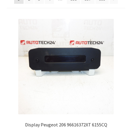
Můj účet
O nás
Obchodní podmínky
Ochrana osobních údajů
Platby
Pokladna
Reklamační formulář
Reklamační řád
Display Peugeot 206 96616372XT 6155CQ