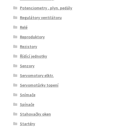
Potenciometry , plyn. pedály
Regulátory ventilátoru
Relé
Reproduktory
Rezistory
Řídící jednotky
Senzory
Servomotory elktr.
Servomotůrky topení
Snímače
Spínače
Stahovačky oken
Startéry