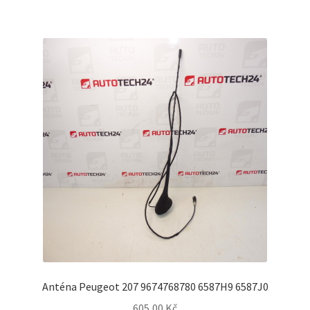
Anténa Peugeot 207 9674768780 6587H9 6587J0
605,00
Kč