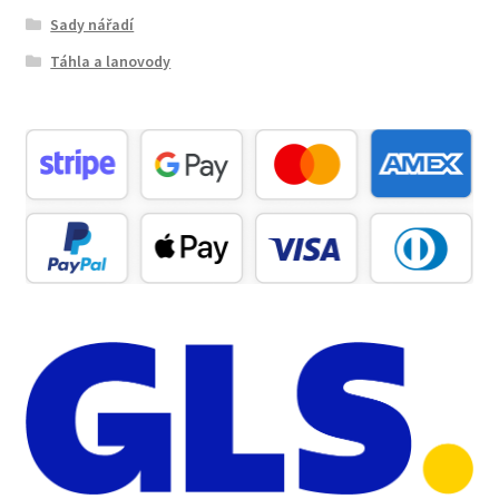
Sady nářadí
Táhla a lanovody