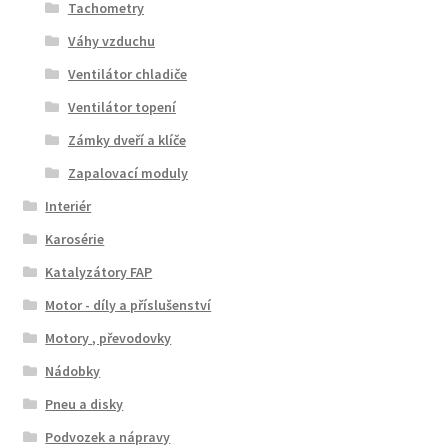
Tachometry
Váhy vzduchu
Ventilátor chladiče
Ventilátor topení
Zámky dveří a klíče
Zapalovací moduly
Interiér
Karosérie
Katalyzátory FAP
Motor - díly a příslušenství
Motory , převodovky
Nádobky
Pneu a disky
Podvozek a nápravy