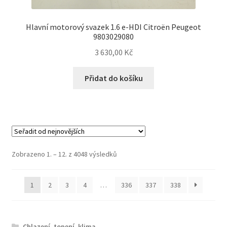
Hlavní motorový svazek 1.6 e-HDI Citroën Peugeot
9803029080
3 630,00
Kč
Přidat do košíku
Seřazeno
Zobrazeno 1. – 12. z 4048 výsledků
od
nejnovějších
1
2
3
4
…
336
337
338
Chlazení, topení, klima