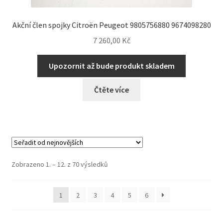
Akční člen spojky Citroën Peugeot 9805756880 9674098280
7 260,00
Kč
Upozornit až bude produkt skladem
Čtěte více
Seřazeno
Zobrazeno 1. – 12. z 70 výsledků
od
nejnovějších
1
2
3
4
5
6