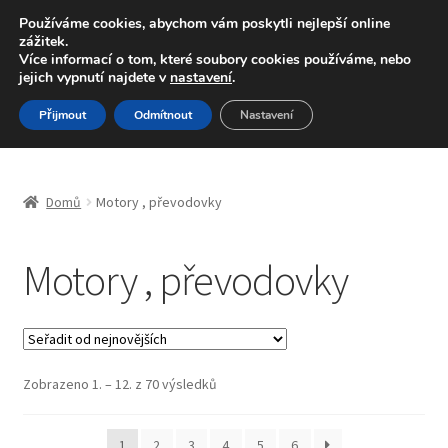
DOPRAVA od 139,-Kč
Používáme cookies, abychom vám poskytli nejlepší online
zážitek.
Volejte po-pá 9-16 704 494 494
Více informací o tom, které soubory cookies používáme, nebo
jejich vypnutí najdete v
nastavení
.
Přeskočit
Přejít
Menu
Přijmout
Odmítnout
Nastavení
na
k
navigaci
obsahu
Úvodní stránka
webu
Domů
Motory , převodovky
Blog
Motory , převodovky
Celosvětová doprava
Doprava
Kontakt
Seřazeno
Zobrazeno 1. – 12. z 70 výsledků
od
nejnovějších
Košík
1
2
3
4
5
6