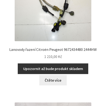
Lanovody řazení Citroën Peugeot 9672434480 2444HW
1 210,00
Kč
Upozornit až bude produkt skladem
Čtěte více