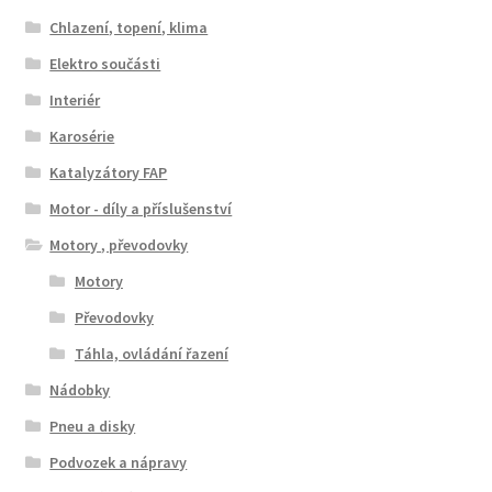
Chlazení, topení, klima
Elektro součásti
Interiér
Karosérie
Katalyzátory FAP
Motor - díly a příslušenství
Motory , převodovky
Motory
Převodovky
Táhla, ovládání řazení
Nádobky
Pneu a disky
Podvozek a nápravy