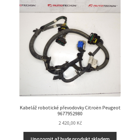
Kabeláž robotické převodovky Citroën Peugeot
9677952980
2 420,00
Kč
Upozornit až bude produkt skladem