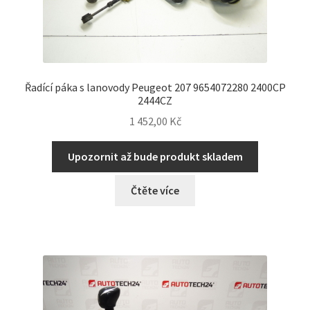
Řadící páka s lanovody Peugeot 207 9654072280 2400CP
2444CZ
1 452,00
Kč
Upozornit až bude produkt skladem
Čtěte více