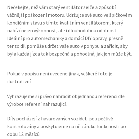
Nečekejte, než vám starý ventilátor selže a způsobí
vážnější poškození motoru. Udržujte své auto ve špičkovém
kondičním stavu s tímto kvalitním ventilátorem, který
nabízí nejen výkonnost, ale i dlouhodobou odolnost.
Ideální pro automechaniky a domácí DIY opravy, přesně
tento díl pomůže udržet vaše auto v pohybu a zařídit, aby
byla každá jízda tak bezpečná a pohodlná, jak jen může být.
Pokud v popisu není uvedeno jinak, veškeré foto je
ilustrativní.
Vyhrazujeme si právo nahradit objednanou referenci dle
výrobce referení nahrazující.
Díly pocházejí z havarovaných vozidel, jsou pečlivě
kontrolovány a poskytujeme na ně záruku funkčnosti po
dobu 12 měsíců.