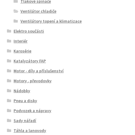
Tlakové spínače
Ventilátor chladiče
Ventilátory topení a klimatizace
Elektro součásti
Interiér
Karosérie
Katalyzátory FAP
Motor - díly a příslušenství
Motory , převodovky
Nádobky
Pneu a disky
Podvozek a nápravy
Sady nářadí
Táhla a lanovody