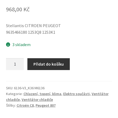
968,00
Kč
Stellantis CITROEN PEUGEOT
9635466180 1253Q8 1253K1
3 skladem
Ventilátor
Přidat do košíku
Sahara
Citroën
Peugeot
9635466180
SKU:
6136-V3_K36 M6136
Kategorie:
Chlazení, topení, klima
,
Elektro součásti
,
Ventilátor
1253Q8
chladiče
,
Ventilátor chladiče
množství
Štítky:
Citroën C8
,
Peugeot 807