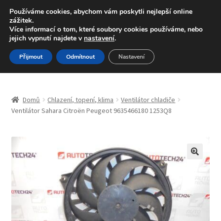
DOPRAVA od 139,-Kč
Používáme cookies, abychom vám poskytli nejlepší online
zážitek.
Volejte po-pá 9-16 704 494 494
Více informací o tom, které soubory cookies používáme, nebo
jejich vypnutí najdete v
nastavení
.
Přeskočit
Přejít
Menu
Přijmout
Odmítnout
Nastavení
na
k
navigaci
obsahu
Úvodní stránka
webu
Domů
Chlazení, topení, klima
Ventilátor chladiče
Blog
Ventilátor Sahara Citroën Peugeot 9635466180 1253Q8
Celosvětová doprava
Doprava
🔍
Kontakt
Košík