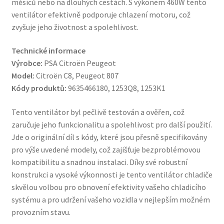
měsíců nebo na dlouhých cestách. S výkonem 460W tento
ventilátor efektivně podporuje chlazení motoru, což
zvyšuje jeho životnost a spolehlivost.
Technické informace
Výrobce:
PSA Citroën Peugeot
Model:
Citroën C8, Peugeot 807
Kódy produktů:
9635466180, 1253Q8, 1253K1
Tento ventilátor byl pečlivě testován a ověřen, což
zaručuje jeho funkcionalitu a spolehlivost pro další použití.
Jde o originální díl s kódy, které jsou přesně specifikovány
pro výše uvedené modely, což zajišťuje bezproblémovou
kompatibilitu a snadnou instalaci. Díky své robustní
konstrukci a vysoké výkonnosti je tento ventilátor chladiče
skvělou volbou pro obnovení efektivity vašeho chladicího
systému a pro udržení vašeho vozidla v nejlepším možném
provozním stavu.