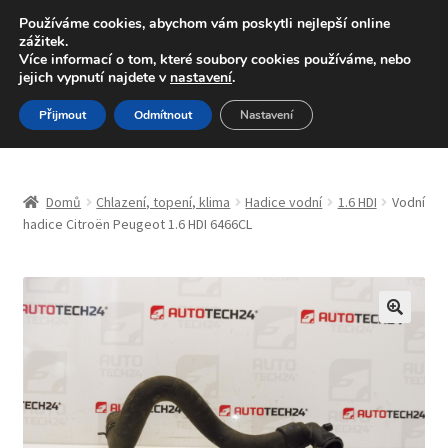
DOPRAVA od 139,-Kč
Používáme cookies, abychom vám poskytli nejlepší online
zážitek.
Volejte po-pá 9-16 704 494 494
Více informací o tom, které soubory cookies používáme, nebo
jejich vypnutí najdete v
nastavení
.
Přeskočit
Přejít
Menu
Přijmout
Odmítnout
Nastavení
na
k
navigaci
obsahu
Úvodní stránka
webu
Domů
Chlazení, topení, klima
Hadice vodní
1.6 HDI
Vodní
Blog
hadice Citroën Peugeot 1.6 HDI 6466CL
Celosvětová doprava
Doprava
🔍
Kontakt
Košík