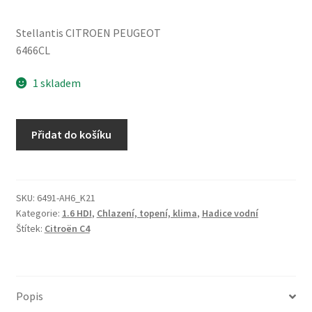
Stellantis CITROEN PEUGEOT
6466CL
1 skladem
Vodní
Přidat do košíku
hadice
Citroën
Peugeot
1.6
SKU:
6491-AH6_K21
Kategorie:
1.6 HDI
,
Chlazení, topení, klima
,
Hadice vodní
HDI
Štítek:
Citroën C4
6466CL
množství
Popis