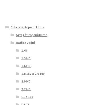
Chlazení, topení, klima
Agregát topení/klima
Hadice vodní
1.4 i
1.5 HDI
1.6 HDI
1.8 16V a 2.0 16V
2.0 HDI
2.2 HDI
C1 a 107
C2 C3