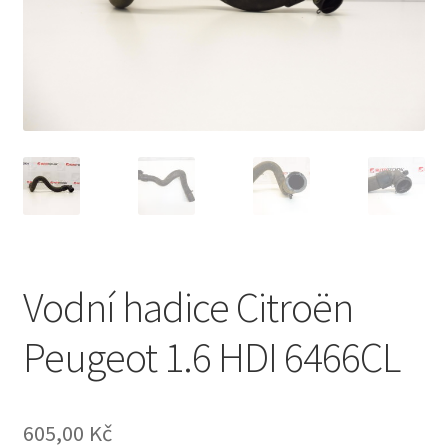
Můj účet
O nás
Obchodní podmínky
Ochrana osobních údajů
Platby
Vodní hadice Citroën
Pokladna
Peugeot 1.6 HDI 6466CL
Reklamační formulář
Reklamační řád
605,00
Kč