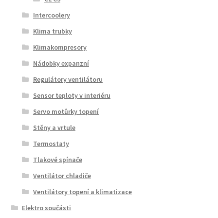
Intercoolery
Klima trubky
Klimakompresory
Nádobky expanzní
Regulátory ventilátoru
Sensor teploty v interiéru
Servo motůrky topení
Stěny a vrtule
Termostaty
Tlakové spínače
Ventilátor chladiče
Ventilátory topení a klimatizace
Elektro součásti