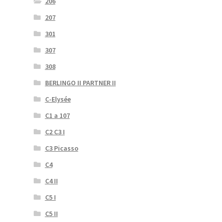
206
207
301
307
308
BERLINGO II PARTNER II
C-Elysée
C1 a 107
C2 C3 I
C3 Picasso
C4
C4 II
C5 I
C5 II