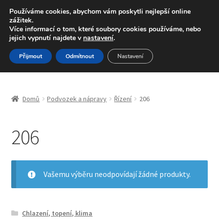
DOPRAVA od 139,-Kč
Používáme cookies, abychom vám poskytli nejlepší online
zážitek.
Volejte po-pá 9-16 704 494 494
Více informací o tom, které soubory cookies používáme, nebo
jejich vypnutí najdete v
nastavení
.
Přeskočit
Přejít
Menu
Přijmout
Odmítnout
Nastavení
na
k
navigaci
obsahu
Úvodní stránka
webu
Domů
Podvozek a nápravy
Řízení
206
Blog
206
Celosvětová doprava
Doprava
Vašemu výběru neodpovídají žádné produkty.
Kontakt
Košík
Chlazení, topení, klima