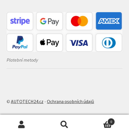
Platební metody
©
AUTOTECH24.cz
-
Ochrana osobních údajů
0
Hledat:
Hledat