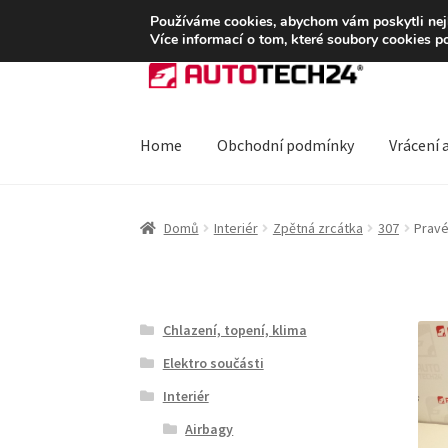
DOPRAVA od 139,-Kč
Používáme cookies, abychom vám poskytli nejle
Více informací o tom, které soubory cookies p
Přeskočit
Přejít
na
k
navigaci
obsahu
webu
Home
Obchodní podmínky
Vrácení 
Úvodní stránka
Blog
Celosvětová doprava
Do
Domů
Interiér
Zpětná zrcátka
307
Pravé
Ochrana osobních údajů
Platby
Pokladna
Rek
Chlazení, topení, klima
Elektro součásti
Interiér
Airbagy