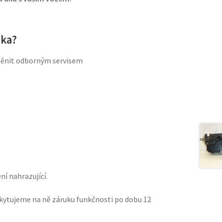
tka?
měnit odborným servisem
í nahrazující.
skytujeme na ně záruku funkčnosti po dobu 12