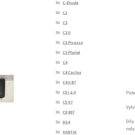
C-Elysée
C2
C3
C3 II
C3 Picasso
C3 Pluriel
C4
C4 Cactus
C4 II B7
Poku
C5 I a II
C5 X7
Vyhr
C8 807
Díly
DS4
měsí
XANTIA