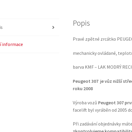
Popis
is
Pravé zpětné zrcátko PEUGE
í informace
mechanicky ovládané, teplot
barva KMF – LAK MODRÝ REC
Peugeot 307 je vůz nižší stře
roku 2008
Výroba vozů
Peugeot 307 prv
facelift byl vyráběn od 2005 d
Při zadávání objednávky má
zkontrolujeme kompatibilitu