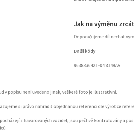
Jak na výměnu zrcá
Doporučujeme díl nechat vy
Další kódy
96383364XT-04 8149AV
d v popisu není uvedeno jinak, veškeré foto je ilustrativní.
azujeme si právo nahradit objednanou referenci dle výrobce referen
 pocházejí z havarovaných vozidel, jsou pečlivě kontrolovány a po
ců.