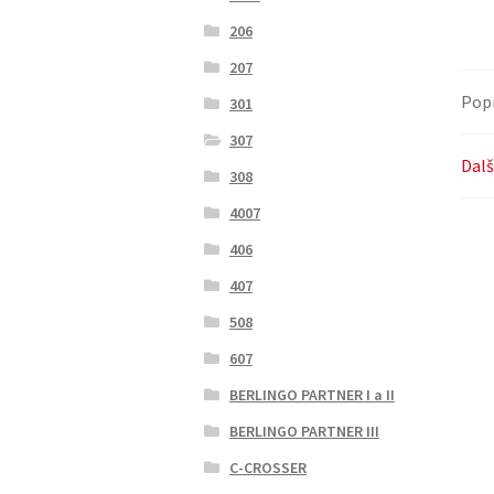
206
207
Pop
301
307
Dalš
308
4007
406
407
508
607
BERLINGO PARTNER I a II
BERLINGO PARTNER III
C-CROSSER