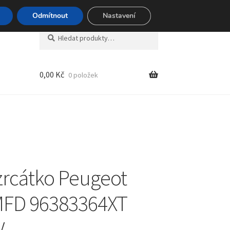
494 494
Odmítnout
Nastavení
Hledat:
Hledat
0,00
Kč
0 položek
zrcátko Peugeot
MFD 96383364XT
V