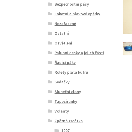
Bezpečnostní pásy
Loketní a hlavové opěrky
Nezařazené
Ostatní
Osvětlení
Palubní desky a jejich části
Řadící páky
Rolety plata kufru
Sedačky
Sluneční clony
Tapecírunky
Volanty
Zpětná zrcátka
1007