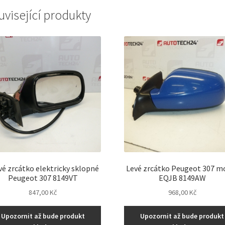
uvisející produkty
vé zrcátko elektricky sklopné
Levé zrcátko Peugeot 307 m
Peugeot 307 8149VT
EQJB 8149AW
847,00
Kč
968,00
Kč
Upozornit až bude produkt
Upozornit až bude produkt