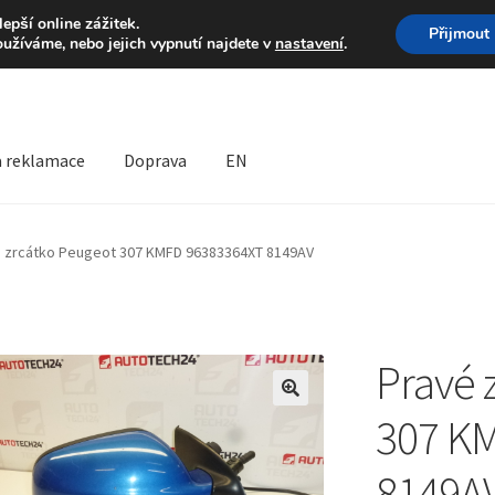
Volejte po-pá 9-16 704 
pší online zážitek.
Přijmout
oužíváme, nebo jejich vypnutí najdete v
nastavení
.
a reklamace
Doprava
EN
prava
Kontakt
Košík
Můj účet
O nás
Obchodní podmínky
 zrcátko Peugeot 307 KMFD 96383364XT 8149AV
lamační formulář
Reklamační řád
Pravé 
🔍
307 K
8149A