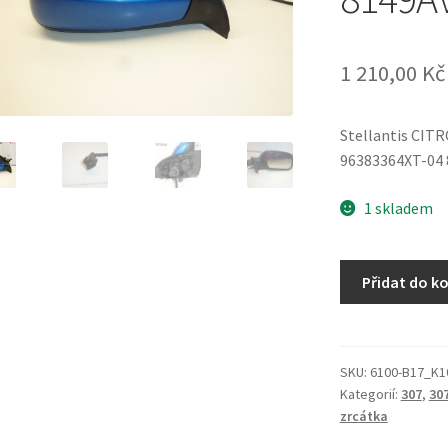
1 210,00
Kč
Stellantis CI
96383364XT-04
1 skladem
Pravé
Přidat do k
zrcátko
Peugeot
307
KMFD
SKU:
6100-B17_K1
Kategorií:
307
,
307
96383364XT
zrcátka
8149AV
množství