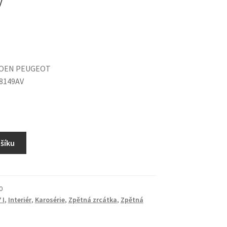
TROEN PEUGEOT
 8149AV
ošíku
0
 I
,
Interiér
,
Karosérie
,
Zpětná zrcátka
,
Zpětná