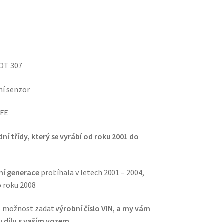
OT 307
ní senzor
IFE
dní třídy, který se vyrábí od roku 2001 do
ní generace
probíhala v letech 2001 – 2004,
o roku 2008
te možnost zadat
výrobní číslo VIN, a my vám
 dílu s vaším vozem.