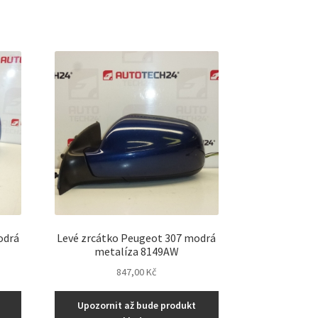
odrá
Levé zrcátko Peugeot 307 modrá
metalíza 8149AW
847,00
Kč
Upozornit až bude produkt