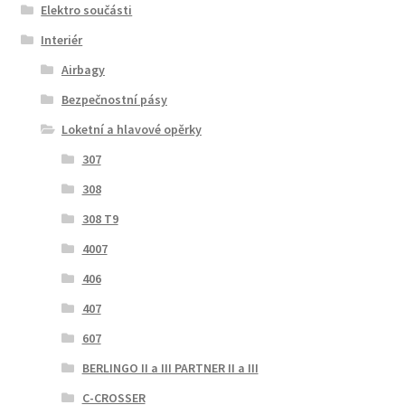
Elektro součásti
Interiér
Airbagy
Bezpečnostní pásy
Loketní a hlavové opěrky
307
308
308 T9
4007
406
407
607
BERLINGO II a III PARTNER II a III
C-CROSSER