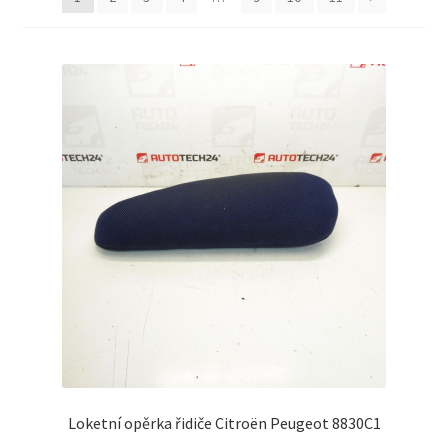
Můj účet
O nás
Obchodní podmínky
Ochrana osobních údajů
Platby
Pokladna
Reklamační formulář
Reklamační řád
Loketní opěrka řidiče Citroën Peugeot 8830C1