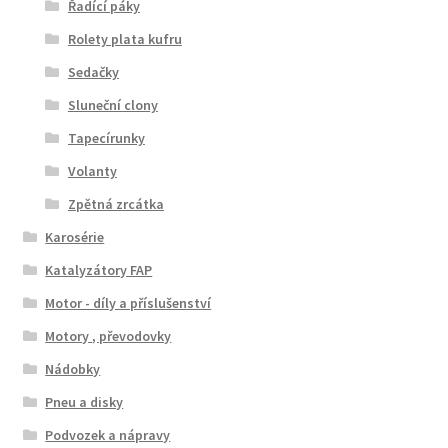
Řadící páky
Rolety plata kufru
Sedačky
Sluneční clony
Tapecírunky
Volanty
Zpětná zrcátka
Karosérie
Katalyzátory FAP
Motor - díly a příslušenství
Motory , převodovky
Nádobky
Pneu a disky
Podvozek a nápravy