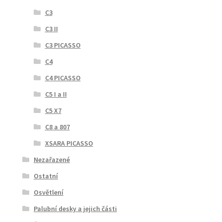
C3
C3 II
C3 PICASSO
C4
C4 PICASSO
C5 I a II
C5 X7
C8 a 807
XSARA PICASSO
Nezařazené
Ostatní
Osvětlení
Palubní desky a jejich části