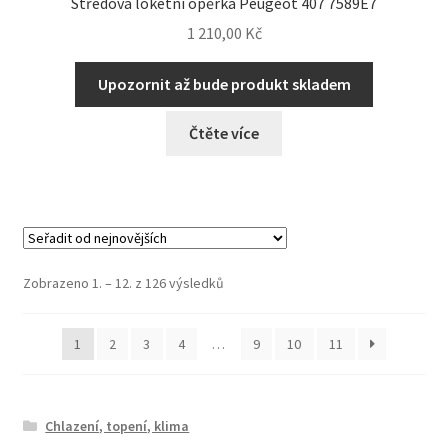
Středová loketní opěrka Peugeot 407 7589E7
1 210,00
Kč
Upozornit až bude produkt skladem
Čtěte více
Seřazeno
Zobrazeno 1. – 12. z 126 výsledků
od
nejnovějších
1
2
3
4
…
9
10
11
Chlazení, topení, klima