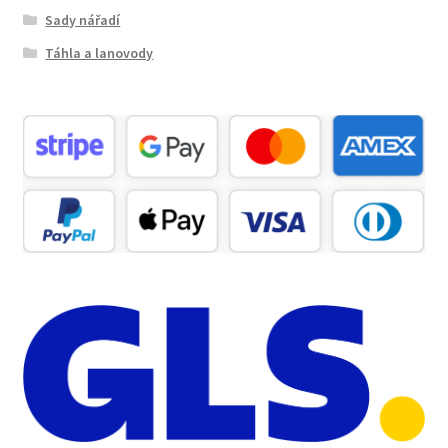
Sady nářadí
Táhla a lanovody