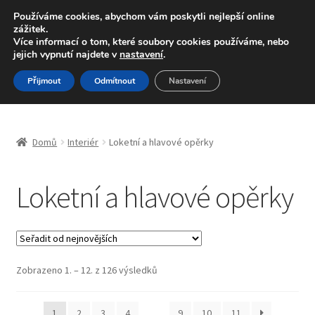
DOPRAVA od 139,-Kč
Používáme cookies, abychom vám poskytli nejlepší online
zážitek.
Volejte po-pá 9-16 704 494 494
Více informací o tom, které soubory cookies používáme, nebo
jejich vypnutí najdete v
nastavení
.
Přeskočit
Přejít
Menu
Přijmout
Odmítnout
Nastavení
na
k
navigaci
obsahu
Úvodní stránka
webu
Domů
Interiér
Loketní a hlavové opěrky
Blog
Loketní a hlavové opěrky
Celosvětová doprava
Doprava
Kontakt
Seřazeno
Zobrazeno 1. – 12. z 126 výsledků
od
nejnovějších
Košík
1
2
3
4
…
9
10
11