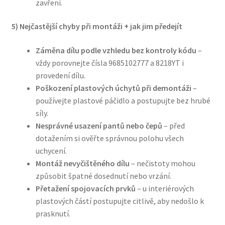
zavření.
5) Nejčastější chyby při montáži + jak jim předejít
Záměna dílu podle vzhledu bez kontroly kódu
–
vždy porovnejte čísla 9685102777 a 8218YT i
provedení dílu.
Poškození plastových úchytů při demontáži
–
používejte plastové páčidlo a postupujte bez hrubé
síly.
Nesprávné usazení pantů nebo čepů
– před
dotažením si ověřte správnou polohu všech
uchycení.
Montáž nevyčištěného dílu
– nečistoty mohou
způsobit špatné dosednutí nebo vrzání.
Přetažení spojovacích prvků
– u interiérových
plastových částí postupujte citlivě, aby nedošlo k
prasknutí.