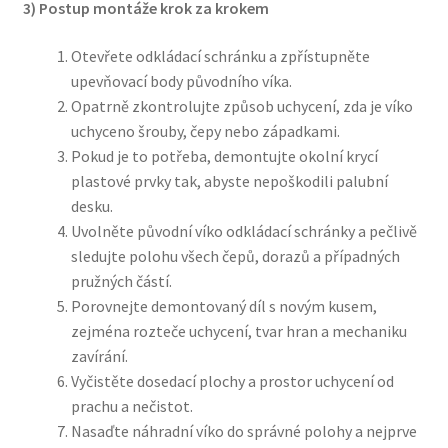
3) Postup montáže krok za krokem
Otevřete odkládací schránku a zpřístupněte
upevňovací body původního víka.
Opatrně zkontrolujte způsob uchycení, zda je víko
uchyceno šrouby, čepy nebo západkami.
Pokud je to potřeba, demontujte okolní krycí
plastové prvky tak, abyste nepoškodili palubní
desku.
Uvolněte původní víko odkládací schránky a pečlivě
sledujte polohu všech čepů, dorazů a případných
pružných částí.
Porovnejte demontovaný díl s novým kusem,
zejména rozteče uchycení, tvar hran a mechaniku
zavírání.
Vyčistěte dosedací plochy a prostor uchycení od
prachu a nečistot.
Nasaďte náhradní víko do správné polohy a nejprve