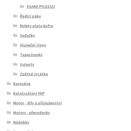
XSARA PICASSO
Řadící páky
Rolety plata kufru
Sedačky
Sluneční clony
Tapecírunky
Volanty
Zpětná zrcátka
Karosérie
Katalyzátory FAP
Motor - díly a příslušenství
Motory , převodovky
Nádobky