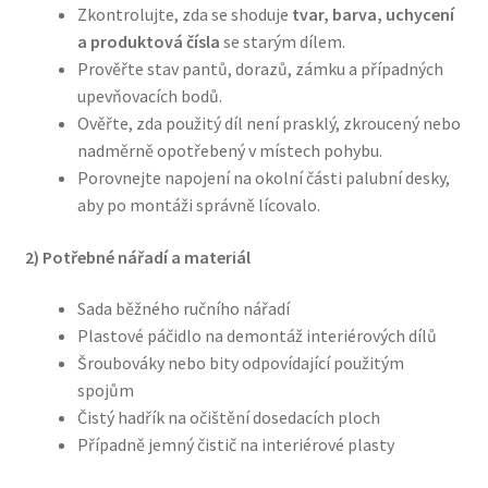
Zkontrolujte, zda se shoduje
tvar, barva, uchycení
a produktová čísla
se starým dílem.
Prověřte stav pantů, dorazů, zámku a případných
upevňovacích bodů.
Ověřte, zda použitý díl není prasklý, zkroucený nebo
nadměrně opotřebený v místech pohybu.
Porovnejte napojení na okolní části palubní desky,
aby po montáži správně lícovalo.
2) Potřebné nářadí a materiál
Sada běžného ručního nářadí
Plastové páčidlo na demontáž interiérových dílů
Šroubováky nebo bity odpovídající použitým
spojům
Čistý hadřík na očištění dosedacích ploch
Případně jemný čistič na interiérové plasty