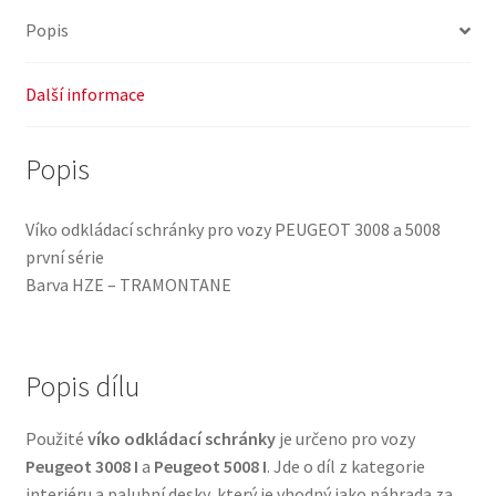
Popis
Další informace
Popis
Víko odkládací schránky pro vozy PEUGEOT 3008 a 5008
první série
Barva HZE – TRAMONTANE
Popis dílu
Použité
víko odkládací schránky
je určeno pro vozy
Peugeot 3008 I
a
Peugeot 5008 I
. Jde o díl z kategorie
interiéru a palubní desky, který je vhodný jako náhrada za