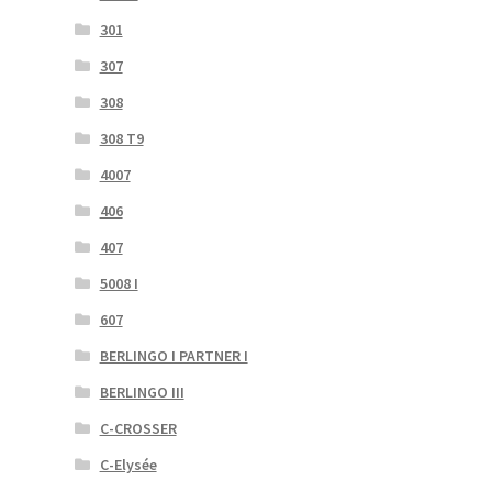
301
307
308
308 T9
4007
406
407
5008 I
607
BERLINGO I PARTNER I
BERLINGO III
C-CROSSER
C-Elysée