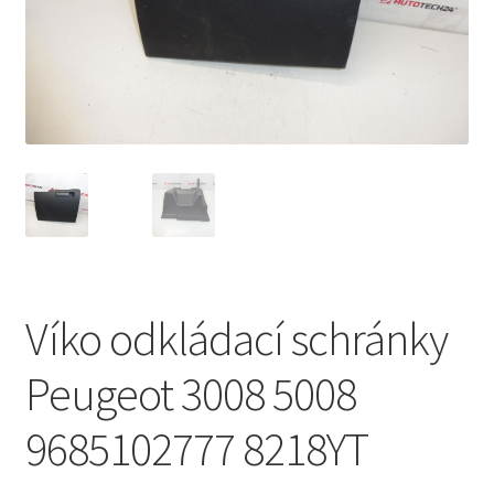
Můj účet
O nás
Obchodní podmínky
Ochrana osobních údajů
Platby
Víko odkládací schránky
Pokladna
Peugeot 3008 5008
Reklamační formulář
9685102777 8218YT
Reklamační řád