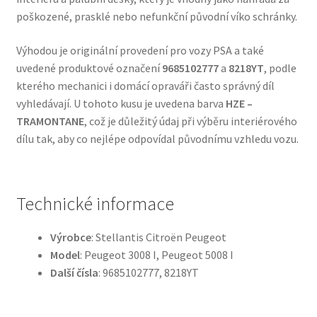
poškozené, prasklé nebo nefunkční původní víko schránky.
Výhodou je originální provedení pro vozy PSA a také
uvedené produktové označení
9685102777
a
8218YT
, podle
kterého mechanici i domácí opraváři často správný díl
vyhledávají. U tohoto kusu je uvedena barva
HZE –
TRAMONTANE
, což je důležitý údaj při výběru interiérového
dílu tak, aby co nejlépe odpovídal původnímu vzhledu vozu.
Technické informace
Výrobce
: Stellantis Citroën Peugeot
Model
: Peugeot 3008 I, Peugeot 5008 I
Další čísla
: 9685102777, 8218YT