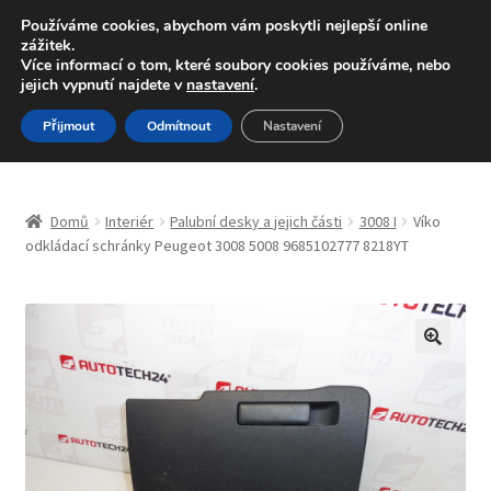
DOPRAVA od 139,-Kč
Používáme cookies, abychom vám poskytli nejlepší online
zážitek.
Volejte po-pá 9-16 704 494 494
Více informací o tom, které soubory cookies používáme, nebo
jejich vypnutí najdete v
nastavení
.
Přeskočit
Přejít
Menu
Přijmout
Odmítnout
Nastavení
na
k
navigaci
obsahu
Úvodní stránka
webu
Domů
Interiér
Palubní desky a jejich části
3008 I
Víko
Blog
odkládací schránky Peugeot 3008 5008 9685102777 8218YT
Celosvětová doprava
Doprava
🔍
Kontakt
Košík