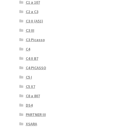
C1 a 107
C2 a C3
C3 II (A51)
C3 III
C3 Picasso
C4
C4 II B7
C4 PICASSO
C5 I
C5 X7
C8 a 807
DS4
PARTNER III
XSARA