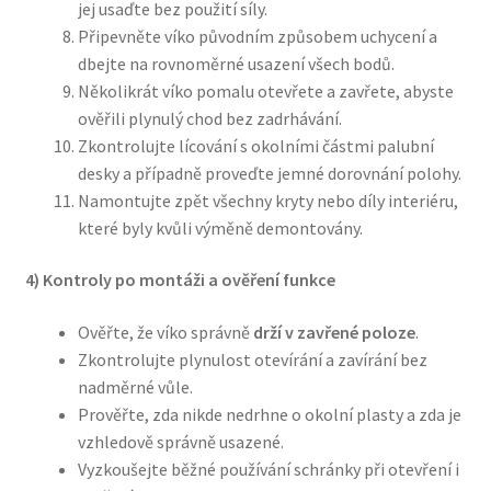
jej usaďte bez použití síly.
Připevněte víko původním způsobem uchycení a
dbejte na rovnoměrné usazení všech bodů.
Několikrát víko pomalu otevřete a zavřete, abyste
ověřili plynulý chod bez zadrhávání.
Zkontrolujte lícování s okolními částmi palubní
desky a případně proveďte jemné dorovnání polohy.
Namontujte zpět všechny kryty nebo díly interiéru,
které byly kvůli výměně demontovány.
4) Kontroly po montáži a ověření funkce
Ověřte, že víko správně
drží v zavřené poloze
.
Zkontrolujte plynulost otevírání a zavírání bez
nadměrné vůle.
Prověřte, zda nikde nedrhne o okolní plasty a zda je
vzhledově správně usazené.
Vyzkoušejte běžné používání schránky při otevření i