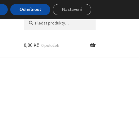
494 494
Odmítnout
Nastavení
Hledat:
Hledat
0,00
Kč
0 položek