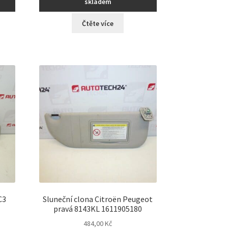
skladem
Čtěte více
C3
Sluneční clona Citroën Peugeot
pravá 8143KL 1611905180
484,00
Kč