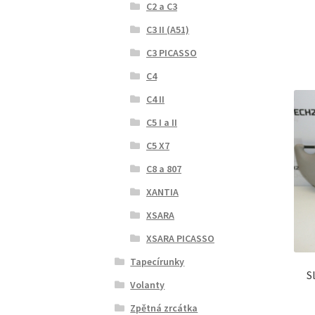
C2 a C3
C3 II (A51)
C3 PICASSO
C4
C4 II
C5 I a II
C5 X7
C8 a 807
XANTIA
XSARA
XSARA PICASSO
Tapecírunky
S
Volanty
Zpětná zrcátka