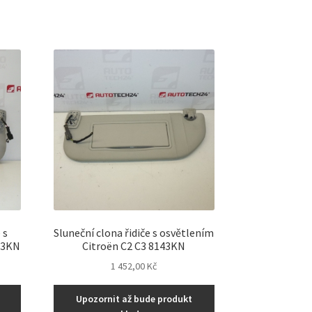
 s
Sluneční clona řidiče s osvětlením
43KN
Citroën C2 C3 8143KN
1 452,00
Kč
Upozornit až bude produkt