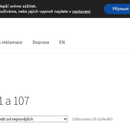
Volejte po-pá 9-16 704 
pší online zážitek.
Přijmout
oužíváme, nebo jejich vypnutí najdete v
nastavení
.
a reklamace
Doprava
EN
prava
Kontakt
Košík
Můj účet
O nás
Obchodní podmínky
lamační formulář
Reklamační řád
1 a 107
Seřazeno
Zobrazeno 10 výsledků
od