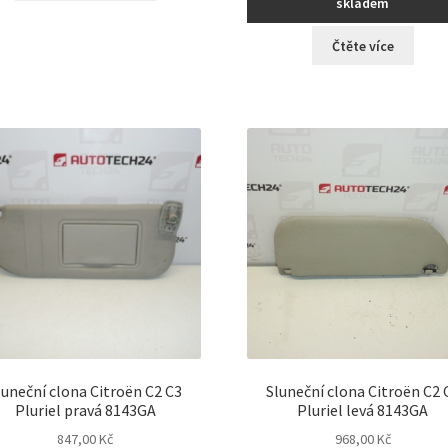
skladem
Čtěte více
luneční clona Citroën C2 C3
Sluneční clona Citroën C2 
Pluriel pravá 8143GA
Pluriel levá 8143GA
847,00
Kč
968,00
Kč