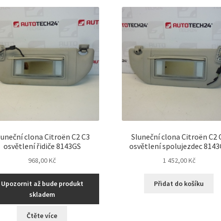
nejnovějš
luneční clona Citroën C2 C3
Sluneční clona Citroën C2 
osvětlení řidiče 8143GS
osvětlení spolujezdec 814
968,00
Kč
1 452,00
Kč
Upozornit až bude produkt
Přidat do košíku
skladem
Čtěte více