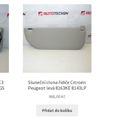
ích
C3
Sluneční clona řidiče Citroën
3GS
Peugeot levá 8163KE 8143LP
968,00
Kč
Přidat do košíku