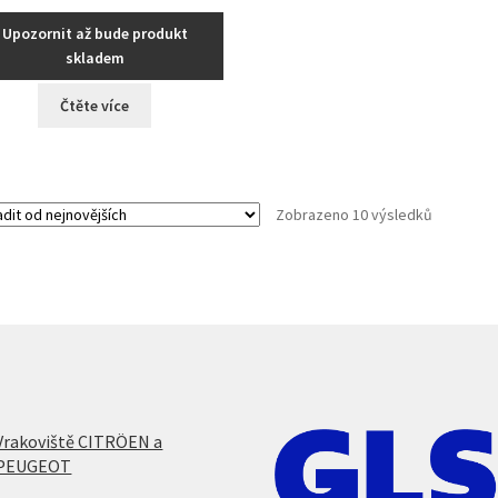
Upozornit až bude produkt
skladem
Čtěte více
Seřazeno
Zobrazeno 10 výsledků
od
nejnovějš
Vrakoviště CITRÖEN a
PEUGEOT