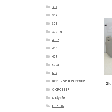
301
307
308
308 T9
4007
406
407
5008 I
607
BERLINGO II PARTNER II
Slu
C-CROSSER
C-Elysée
C1 a 107