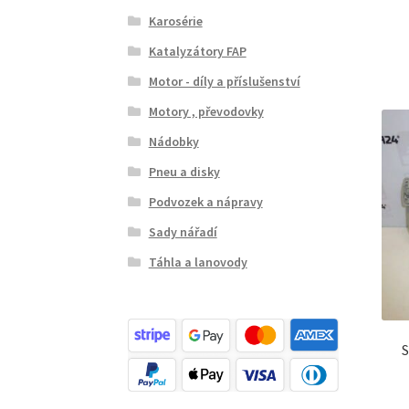
Karosérie
Katalyzátory FAP
Motor - díly a příslušenství
Motory , převodovky
Nádobky
Pneu a disky
Podvozek a nápravy
Sady nářadí
Táhla a lanovody
S