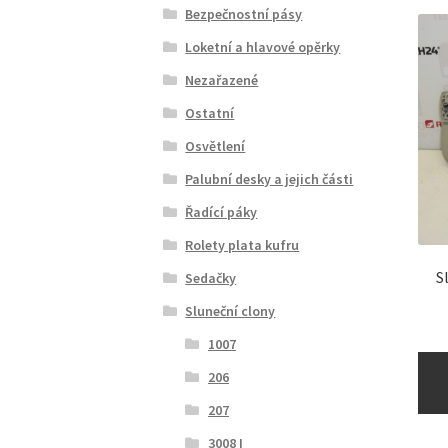
Bezpečnostní pásy
Loketní a hlavové opěrky
Nezařazené
Ostatní
Osvětlení
Palubní desky a jejich části
Řadící páky
Rolety plata kufru
S
Sedačky
Sluneční clony
1007
206
207
3008 I