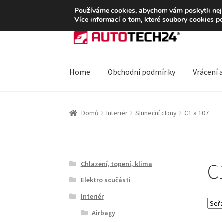
DOPRAVA od 139,-Kč
Používáme cookies, abychom vám poskytli nejle
Více informací o tom, které soubory cookies p
Přeskočit
Přejít
na
k
navigaci
obsahu
webu
Home
Obchodní podmínky
Vrácení 
Úvodní stránka
Blog
Celosvětová doprava
Do
Domů
Interiér
Sluneční clony
C1 a 107
Ochrana osobních údajů
Platby
Pokladna
Rek
C
Chlazení, topení, klima
Elektro součásti
Interiér
Airbagy