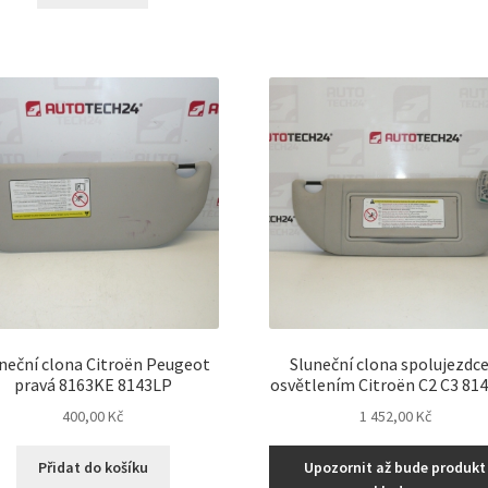
neční clona Citroën Peugeot
Sluneční clona spolujezdce
pravá 8163KE 8143LP
osvětlením Citroën C2 C3 81
400,00
Kč
1 452,00
Kč
Přidat do košíku
Upozornit až bude produkt