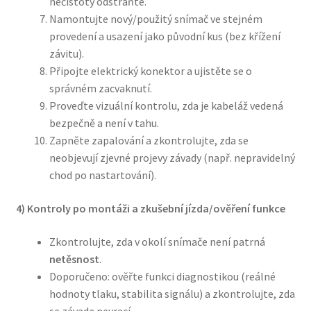
nečistoty odstraňte.
Namontujte nový/použitý snímač ve stejném
provedení a usazení jako původní kus (bez křížení
závitu).
Připojte elektrický konektor a ujistěte se o
správném zacvaknutí.
Proveďte vizuální kontrolu, zda je kabeláž vedená
bezpečně a není v tahu.
Zapněte zapalování a zkontrolujte, zda se
neobjevují zjevné projevy závady (např. nepravidelný
chod po nastartování).
4) Kontroly po montáži a zkušební jízda/ověření funkce
Zkontrolujte, zda v okolí snímače není patrná
netěsnost
.
Doporučeno: ověřte funkci diagnostikou (reálné
hodnoty tlaku, stabilita signálu) a zkontrolujte, zda
se závada nevrací.