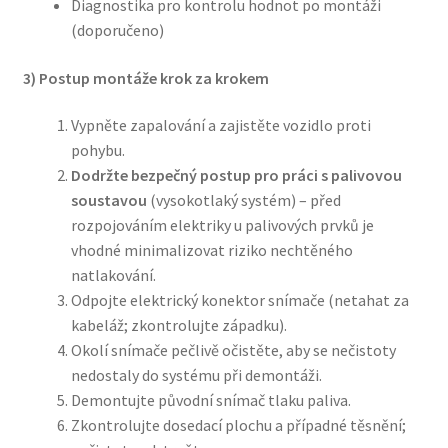
Diagnostika pro kontrolu hodnot po montáži
(doporučeno)
3) Postup montáže krok za krokem
Vypněte zapalování a zajistěte vozidlo proti
pohybu.
Dodržte bezpečný postup pro práci s palivovou
soustavou
(vysokotlaký systém) – před
rozpojováním elektriky u palivových prvků je
vhodné minimalizovat riziko nechtěného
natlakování.
Odpojte elektrický konektor snímače (netahat za
kabeláž; zkontrolujte západku).
Okolí snímače pečlivě očistěte, aby se nečistoty
nedostaly do systému při demontáži.
Demontujte původní snímač tlaku paliva.
Zkontrolujte dosedací plochu a případné těsnění;