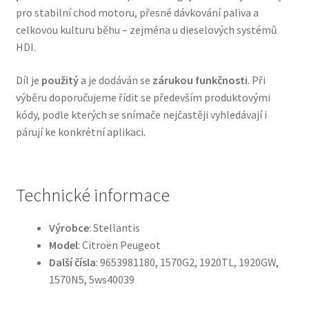
pro stabilní chod motoru, přesné dávkování paliva a
celkovou kulturu běhu – zejména u dieselových systémů
HDI.
Díl je
použitý
a je dodáván se
zárukou funkčnosti
. Při
výběru doporučujeme řídit se především produktovými
kódy, podle kterých se snímače nejčastěji vyhledávají i
párují ke konkrétní aplikaci.
Technické informace
Výrobce
: Stellantis
Model
: Citroën Peugeot
Další čísla
: 9653981180, 1570G2, 1920TL, 1920GW,
1570N5, 5ws40039