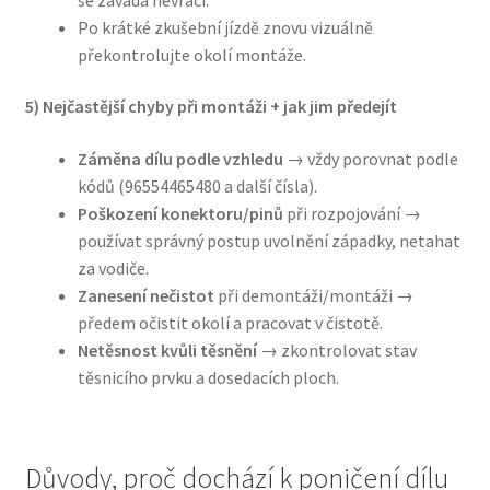
Po krátké zkušební jízdě znovu vizuálně
překontrolujte okolí montáže.
5) Nejčastější chyby při montáži + jak jim předejít
Záměna dílu podle vzhledu
→ vždy porovnat podle
kódů (96554465480 a další čísla).
Poškození konektoru/pinů
při rozpojování →
používat správný postup uvolnění západky, netahat
za vodiče.
Zanesení nečistot
při demontáži/montáži →
předem očistit okolí a pracovat v čistotě.
Netěsnost kvůli těsnění
→ zkontrolovat stav
těsnicího prvku a dosedacích ploch.
Důvody, proč dochází k poničení dílu