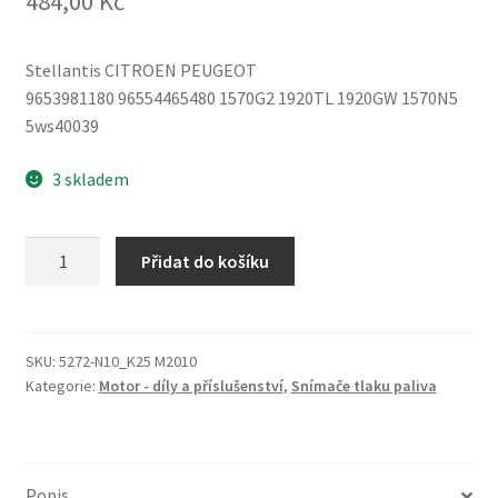
484,00
Kč
Stellantis CITROEN PEUGEOT
9653981180 96554465480 1570G2 1920TL 1920GW 1570N5
5ws40039
3 skladem
Snímač
Přidat do košíku
tlaku
paliva
Citroën
Peugeot
SKU:
5272-N10_K25 M2010
Kategorie:
Motor - díly a příslušenství
,
Snímače tlaku paliva
96554465480
množství
Popis