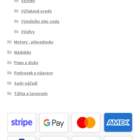
Vstřiky
Výfukové svody
Výměníky olej-voda
Vývěvy
Motory , převodovky
Nádobky
Pneu a disky
Podvozek a nápravy
Sady nářadí
Táhla a lanovody