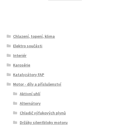
Chlazení, topení, klima
Elektro součásti
Interiér
Karosérie
Katalyzátory FAP
Motor - díly a příslušenství
Aktivní uhlí
Alternátory
Chladič výfukových plynů
Držáky silentbloky motoru