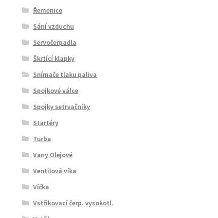
Řemenice
Sání vzduchu
Servočerpadla
Škrtící klapky
Snímače tlaku paliva
Spojkové válce
Spojky setrvačníky
Startéry
Turba
Vany Olejové
Ventilová víka
Víčka
Vstřikovací čerp. vysokotl.