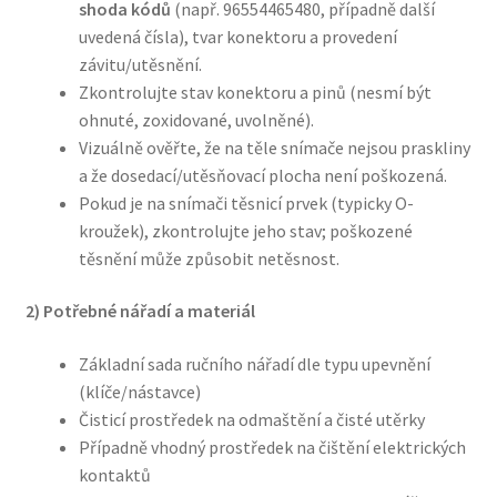
shoda kódů
(např. 96554465480, případně další
uvedená čísla), tvar konektoru a provedení
závitu/utěsnění.
Zkontrolujte stav konektoru a pinů (nesmí být
ohnuté, zoxidované, uvolněné).
Vizuálně ověřte, že na těle snímače nejsou praskliny
a že dosedací/utěsňovací plocha není poškozená.
Pokud je na snímači těsnicí prvek (typicky O-
kroužek), zkontrolujte jeho stav; poškozené
těsnění může způsobit netěsnost.
2) Potřebné nářadí a materiál
Základní sada ručního nářadí dle typu upevnění
(klíče/nástavce)
Čisticí prostředek na odmaštění a čisté utěrky
Případně vhodný prostředek na čištění elektrických
kontaktů