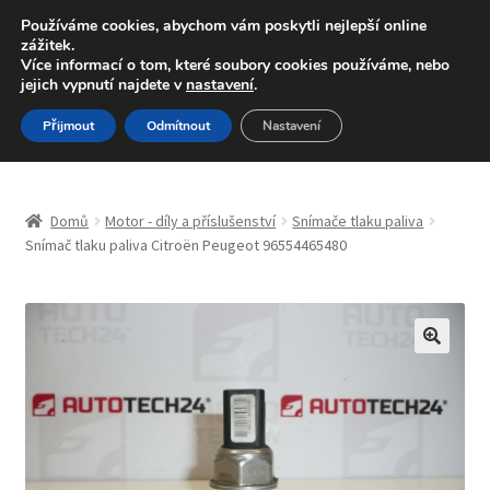
DOPRAVA od 139,-Kč
Používáme cookies, abychom vám poskytli nejlepší online
zážitek.
Volejte po-pá 9-16 704 494 494
Více informací o tom, které soubory cookies používáme, nebo
jejich vypnutí najdete v
nastavení
.
Přeskočit
Přejít
Menu
Přijmout
Odmítnout
Nastavení
na
k
navigaci
obsahu
Úvodní stránka
webu
Domů
Motor - díly a příslušenství
Snímače tlaku paliva
Blog
Snímač tlaku paliva Citroën Peugeot 96554465480
Celosvětová doprava
Doprava
🔍
Kontakt
Košík