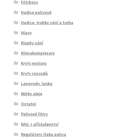
Filtrboxy
Hadice palivové
Hadice, trubky sání a turba
Hlavy
Klapky sání
Klimakompresory
Kryty motoru
Kryty rozvodů
Lanovody, lanka
Měrky oleje
Ostatní
Palivové filtry
RAIL + příslušenství
Regulátory tlaku paliva