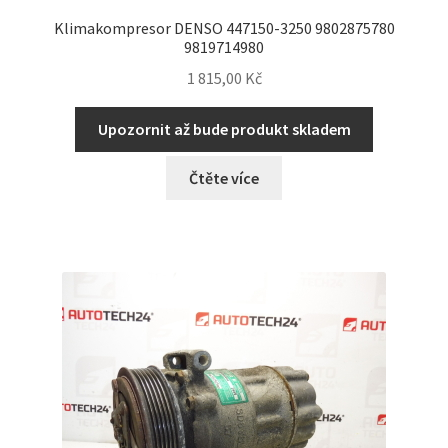
Klimakompresor DENSO 447150-3250 9802875780
9819714980
1 815,00
Kč
Upozornit až bude produkt skladem
Čtěte více