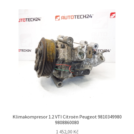
Klimakompresor 1.2 VTI Citroën Peugeot 9810349980
9808860080
1 452,00
Kč