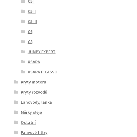
C5 I
C5 II
C5 III
C6
C8
JUMPY EXPERT
XSARA
XSARA PICASSO
Kryty motoru
Kryty rozvodů
Lanovody, lanka
Měrky oleje
Ostatní
Palivové filtry