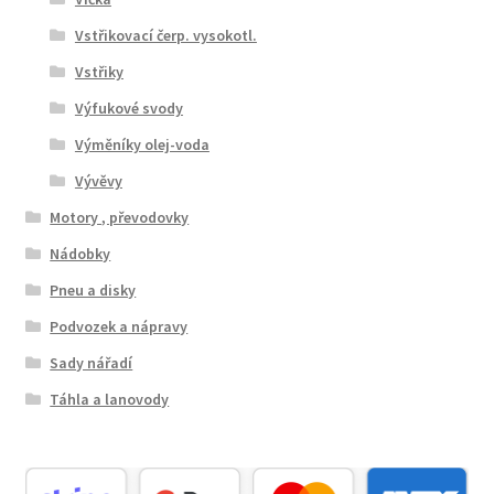
Vstřikovací čerp. vysokotl.
Vstřiky
Výfukové svody
Výměníky olej-voda
Vývěvy
Motory , převodovky
Nádobky
Pneu a disky
Podvozek a nápravy
Sady nářadí
Táhla a lanovody