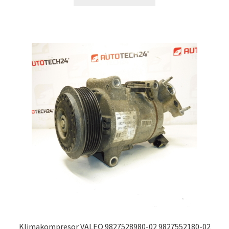
Klimakompresor VALEO 9827528980-02 9827552180-02