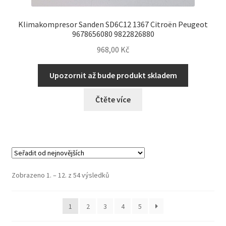
Klimakompresor Sanden SD6C12 1367 Citroën Peugeot
9678656080 9822826880
968,00
Kč
Upozornit až bude produkt skladem
Čtěte více
Seřazeno
Zobrazeno 1. – 12. z 54 výsledků
od
nejnovějších
1
2
3
4
5