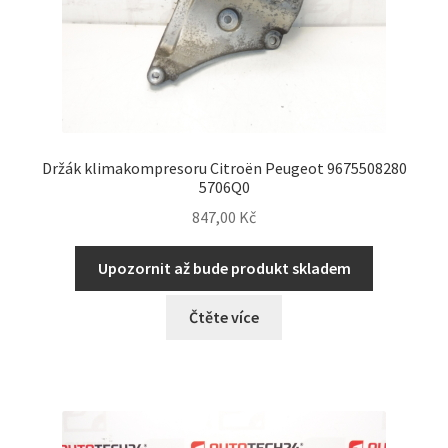
Držák klimakompresoru Citroën Peugeot 9675508280
5706Q0
847,00
Kč
Upozornit až bude produkt skladem
Čtěte více