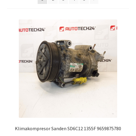
Můj účet
O nás
Obchodní podmínky
Ochrana osobních údajů
Platby
Pokladna
Reklamační formulář
Reklamační řád
Klimakompresor Sanden SD6C12 1355F 9659875780