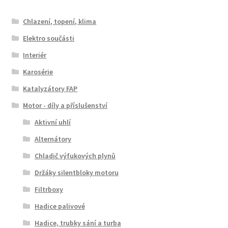
Chlazení, topení, klima
Elektro součásti
Interiér
Karosérie
Katalyzátory FAP
Motor - díly a příslušenství
Aktivní uhlí
Alternátory
Chladič výfukových plynů
Držáky silentbloky motoru
Filtrboxy
Hadice palivové
Hadice, trubky sání a turba