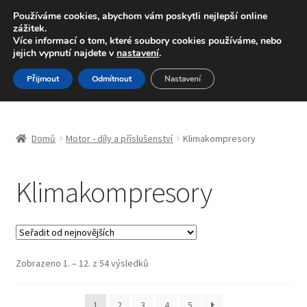
DOPRAVA od 139,-Kč
Používáme cookies, abychom vám poskytli nejlepší online
zážitek.
Volejte po-pá 9-16 704 494 494
Více informací o tom, které soubory cookies používáme, nebo
jejich vypnutí najdete v
nastavení
.
Přeskočit
Přejít
Menu
Přijmout
Odmítnout
Nastavení
na
k
navigaci
obsahu
Úvodní stránka
webu
Domů
Motor - díly a příslušenství
Klimakompresory
Blog
Klimakompresory
Celosvětová doprava
Doprava
Kontakt
Seřazeno
Zobrazeno 1. – 12. z 54 výsledků
od
nejnovějších
Košík
1
2
3
4
5