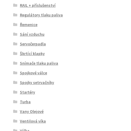
RAIL + příslušenství
Regulátory tlaku paliva
Řemenice
Sání vzduchu
Servočerpadla
Škrtící klapky
Snímače tlaku paliva
Spojkové válce
Spojky setrvačníky
Startéry
Turba
Vany Olejové
Ventilová víka
Víčka