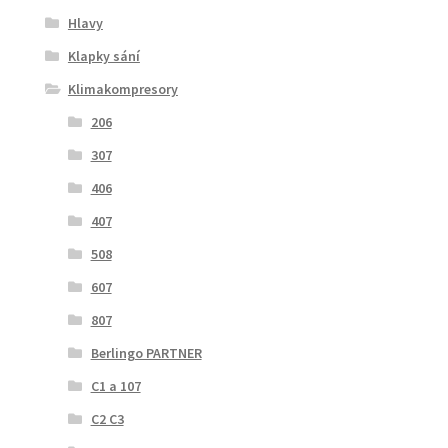
Hlavy
Klapky sání
Klimakompresory
206
307
406
407
508
607
807
Berlingo PARTNER
C1 a 107
C2 C3