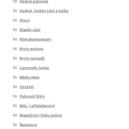
Hadice palivové
Hadice, trubky sání a turba
Hlavy
Klapky sání
Klimakompresory
Kryty motoru
Kryty rozvodů
Lanovody, lanka
Měrky oleje
Ostatní
Palivové filtry
RAIL + příslušenství
Regulátory tlaku paliva
Řemenice