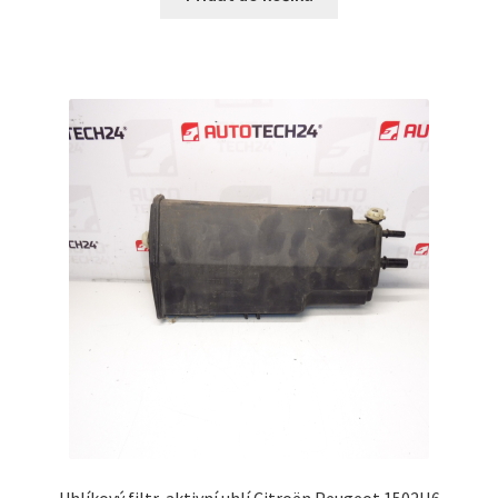
Uhlíkový filtr, aktivní uhlí Citroën Peugeot 1502H6