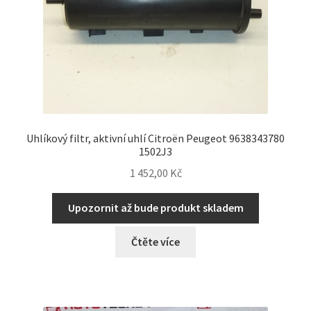
Uhlíkový filtr, aktivní uhlí Citroën Peugeot 9638343780
1502J3
1 452,00
Kč
Upozornit až bude produkt skladem
Čtěte více