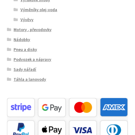
Výměníky olej-voda
Vývěvy
Motory , převodovky
Nádobky
Pneu a disky
Podvozek a nápravy
Sady nářadí
Táhla a lanovody