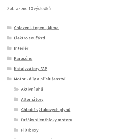
Seřazeno
Zobrazeno 10 výsledků
od
nejnovějších
Chlazení, topení, klima
Elektro součásti
Interiér
Karosérie
Katalyzátory FAP
Motor - díly a příslušenství
Aktivní uhlí
Alternátory
Chladič výfukových plynů
Držáky silentbloky motoru
Filtrboxy