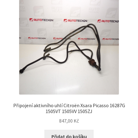
Můj účet
O nás
Obchodní podmínky
Ochrana osobních údajů
Platby
Pokladna
Připojení aktivního uhlí Citroën Xsara Picasso 16287G
Reklamační formulář
1505VT 1505VV 1505ZJ
847,00
Kč
Reklamační řád
Přidat do košíku