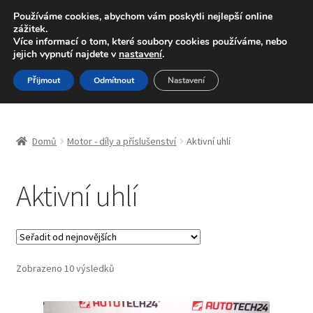
DOPRAVA od 139,-Kč
Používáme cookies, abychom vám poskytli nejlepší online
zážitek.
Volejte po-pá 9-16 704 494 494
Více informací o tom, které soubory cookies používáme, nebo
jejich vypnutí najdete v
nastavení
.
Přeskočit
Přejít
Menu
Přijmout
Odmítnout
Nastavení
na
k
navigaci
obsahu
Úvodní stránka
webu
Domů
Motor - díly a příslušenství
Aktivní uhlí
Blog
Aktivní uhlí
Celosvětová doprava
Doprava
Kontakt
Seřazeno
Zobrazeno 10 výsledků
od
nejnovějších
Košík