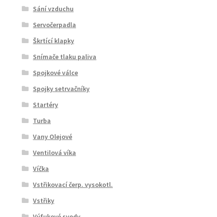
Sání vzduchu
Servočerpadla
Škrtící klapky
Snímače tlaku paliva
Spojkové válce
Spojky setrvačníky
Startéry
Turba
Vany Olejové
Ventilová víka
Víčka
Vstřikovací čerp. vysokotl.
Vstřiky
Výfukové svody