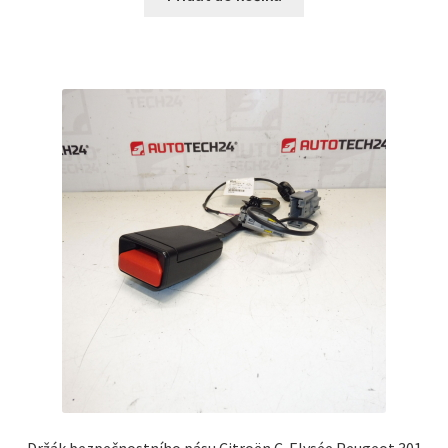
Držák bezpečnostního pásu Citroën C-Elysée Peugeot 301