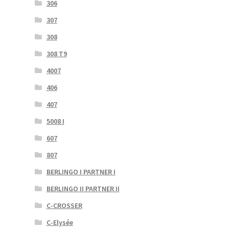
306
307
308
308 T9
4007
406
407
5008 I
607
807
BERLINGO I PARTNER I
BERLINGO II PARTNER II
C-CROSSER
C-Elysée