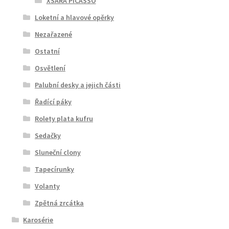
XSARA PICASSO
Loketní a hlavové opěrky
Nezařazené
Ostatní
Osvětlení
Palubní desky a jejich části
Řadící páky
Rolety plata kufru
Sedačky
Sluneční clony
Tapecírunky
Volanty
Zpětná zrcátka
Karosérie