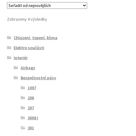
Seřazeno
Zobrazeny 4 výsledky
od
nejnovějších
Chlazení, topení, klima
Elektro součásti
Interiér
Airbagy
Bezpečnostní pásy
1007
206
207
3008 I
301