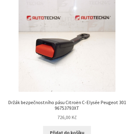
Můj účet
O nás
Obchodní podmínky
Ochrana osobních údajů
Platby
Pokladna
Držák bezpečnostního pásu Citroën C-Elysée Peugeot 301
Reklamační formulář
96753793XT
726,00
Kč
Reklamační řád
Přidat do košíku