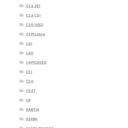
C1 a 107
C2 a C3 I
C3 II (A51)
C3 Picasso
C4 I
C4 II
C4 PICASSO
C5 I
C5 II
C5 X7
C8
XANTIA
XSARA