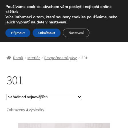
DOPRAVA od 139,-Kč
Používáme cookies, abychom vám poskytli nejlepší online
zážitek.
Volejte po-pá 9-16 704 494 494
Více informací o tom, které soubory cookies používáme, nebo
jejich vypnutí najdete v
nastavení
.
Přeskočit
Přejít
Menu
Přijmout
Odmítnout
Nastavení
na
k
navigaci
obsahu
Úvodní stránka
webu
Domů
Interiér
Bezpečnostní pásy
301
Blog
301
Celosvětová doprava
Doprava
Kontakt
Seřazeno
Zobrazeny 4 výsledky
od
nejnovějších
Košík