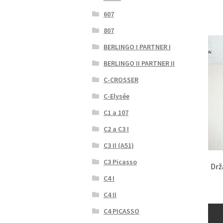
607
807
BERLINGO I PARTNER I
BERLINGO II PARTNER II
C-CROSSER
C-Elysée
C1 a 107
C2 a C3 I
C3 II (A51)
C3 Picasso
Drž
C4 I
C4 II
C4 PICASSO