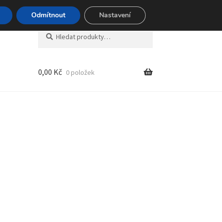
494 494
Odmítnout
Nastavení
Hledat:
Hledat
0,00
Kč
0 položek