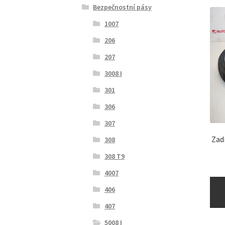
Bezpečnostní pásy
1007
206
207
3008 I
301
306
307
Zad
308
308 T9
4007
406
407
5008 I