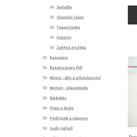
Sedačky
Sluneční clony
Tapecírunky
Volanty
Zpětná zrcátka
Karosérie
Katalyzátory FAP
Motor - díly a příslušenství
Motory , převodovky
Nádobky
Pneu a disky
Podvozek a nápravy
Sady nářadí
Pra