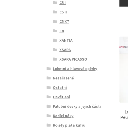
C5 I
C5 II
C5 X7
C8
XANTIA
XSARA
XSARA PICASSO
Loketní a hlavové opěrky
Nezařazené
Ostatní
Osvětlení
Palubní desky a jejich části
L
Řadící páky
Peu
Rolety plata kufru