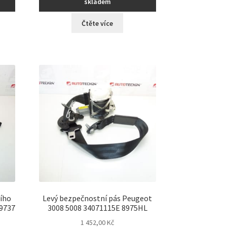
skladem
Čtěte více
ího
Levý bezpečnostní pás Peugeot
39737
3008 5008 34071115E 8975HL
1 452,00
Kč