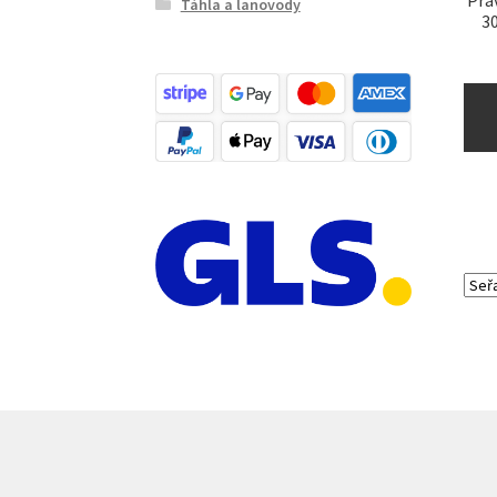
Táhla a lanovody
3