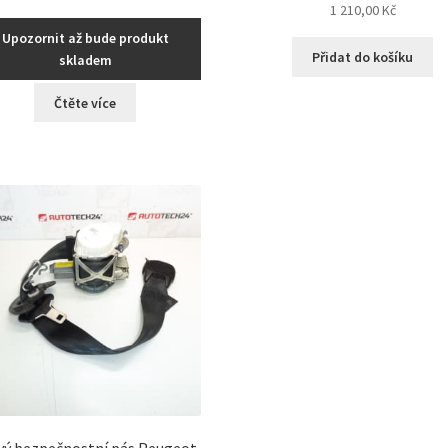
1 210,00
Kč
Upozornit až bude produkt
Přidat do košíku
skladem
Čtěte více
vý bezpečnostní pás Peugeot