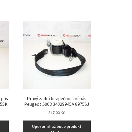
 pás
Pravý zadní bezpečnostní pás
75SK
Peugeot 5008 34029945A 8975SJ
847,00
Kč
Upozornit až bude produkt