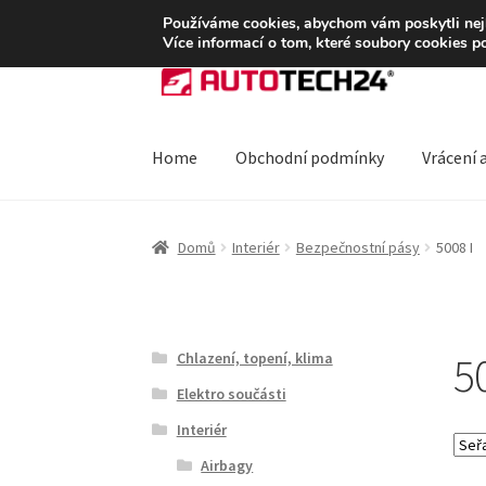
DOPRAVA od 139,-Kč
Používáme cookies, abychom vám poskytli nejle
Více informací o tom, které soubory cookies p
Přeskočit
Přejít
na
k
navigaci
obsahu
webu
Home
Obchodní podmínky
Vrácení 
Úvodní stránka
Blog
Celosvětová doprava
Do
Domů
Interiér
Bezpečnostní pásy
5008 I
Ochrana osobních údajů
Platby
Pokladna
Rek
5
Chlazení, topení, klima
Elektro součásti
Interiér
Airbagy