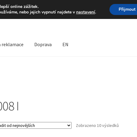
Volejte po-pá 9-16 704 
pší online zážitek.
Přijmout
oužíváme, nebo jejich vypnutí najdete v
nastavení
.
a reklamace
Doprava
EN
prava
Kontakt
Košík
Můj účet
O nás
Obchodní podmínky
lamační formulář
Reklamační řád
008 I
Seřazeno
Zobrazeno 10 výsledků
od