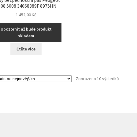
008 5008 34068389F 8975HN
1 452,00
Kč
Upozornit až bude produkt
skladem
Čtěte více
Seřazeno
Zobrazeno 10 výsledků
od
nejnovějš