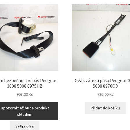
nejnovějš
ní bezpečnostní pás Peugeot
Držák zámku pásu Peugeot 
3008 5008 8975HZ
5008 8976Q8
968,00
Kč
726,00
Kč
Upozornit až bude produkt
Přidat do košíku
skladem
Čtěte více