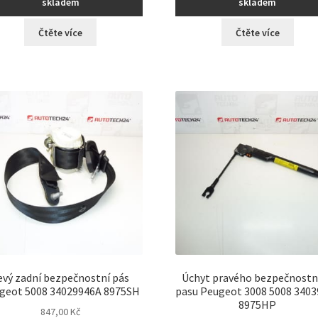
skladem
skladem
Čtěte více
Čtěte více
evý zadní bezpečnostní pás
Úchyt pravého bezpečnostn
geot 5008 34029946A 8975SH
pasu Peugeot 3008 5008 340
8975HP
847,00
Kč