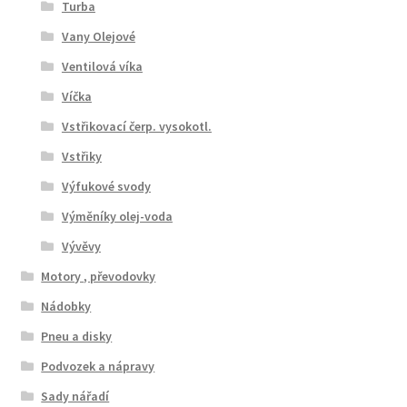
Turba
Vany Olejové
Ventilová víka
Víčka
Vstřikovací čerp. vysokotl.
Vstřiky
Výfukové svody
Výměníky olej-voda
Vývěvy
Motory , převodovky
Nádobky
Pneu a disky
Podvozek a nápravy
Sady nářadí