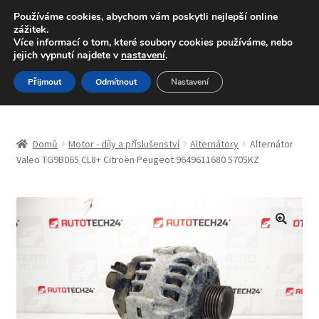
DOPRAVA od 139,-Kč
Používáme cookies, abychom vám poskytli nejlepší online
zážitek.
Volejte po-pá 9-16 704 494 494
Více informací o tom, které soubory cookies používáme, nebo
jejich vypnutí najdete v
nastavení
.
Přeskočit
Přejít
Menu
Přijmout
Odmítnout
Nastavení
na
k
navigaci
obsahu
Úvodní stránka
webu
Domů
Motor - díly a příslušenství
Alternátory
Alternátor
Blog
Valeo TG9B065 CL8+ Citroën Peugeot 9649611680 5705KZ
Celosvětová doprava
Doprava
🔍
Kontakt
Košík