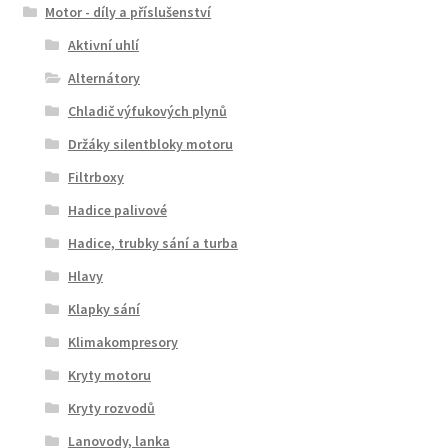
Motor - díly a příslušenství
Aktivní uhlí
Alternátory
Chladič výfukových plynů
Držáky silentbloky motoru
Filtrboxy
Hadice palivové
Hadice, trubky sání a turba
Hlavy
Klapky sání
Klimakompresory
Kryty motoru
Kryty rozvodů
Lanovody, lanka