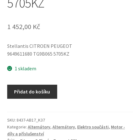
5705KZ
1 452,00
Kč
Stellantis CITROEN PEUGEOT
9649611680 TG9B065 5705KZ
1 skladem
Alternátor
Přidat do košíku
Valeo
TG9B065
CL8+
Citroën
SKU:
8437-AB17_K37
Kategorie:
Alternátory
,
Alternátory
,
Elektro součásti
,
Motor -
Peugeot
díly a příslušenství
9649611680