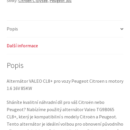
Štítky:
Citroen C-Elysée
,
Peugeot 301
5705KZ
množství
Popis
Další informace
Popis
Alternátor VALEO CL8+ pro vozy Peugeot Citroen s motory
1.6 16V 85KW
Sháníte kvalitní náhradní díl pro váš Citroën nebo
Peugeot? Nabízíme použitý alternátor Valeo TG9B065
CL8+, který je kompatibilní s modely Citroën a Peugeot.
Tento alternátor je ideální volbou pro obnovení původního