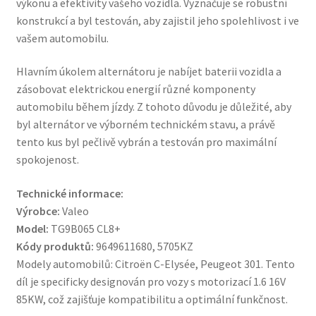
výkonu a efektivity vašeho vozidla. Vyznačuje se robustní
konstrukcí a byl testován, aby zajistil jeho spolehlivost i ve
vašem automobilu.
Hlavním úkolem alternátoru je nabíjet baterii vozidla a
zásobovat elektrickou energií různé komponenty
automobilu během jízdy. Z tohoto důvodu je důležité, aby
byl alternátor ve výborném technickém stavu, a právě
tento kus byl pečlivě vybrán a testován pro maximální
spokojenost.
Technické informace:
Výrobce:
Valeo
Model:
TG9B065 CL8+
Kódy produktů:
9649611680, 5705KZ
Modely automobilů: Citroën C-Elysée, Peugeot 301. Tento
díl je specificky designován pro vozy s motorizací 1.6 16V
85KW, což zajišťuje kompatibilitu a optimální funkčnost.