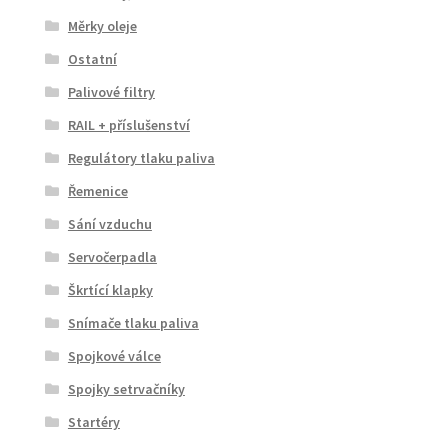
Měrky oleje
Ostatní
Palivové filtry
RAIL + příslušenství
Regulátory tlaku paliva
Řemenice
Sání vzduchu
Servočerpadla
Škrtící klapky
Snímače tlaku paliva
Spojkové válce
Spojky setrvačníky
Startéry