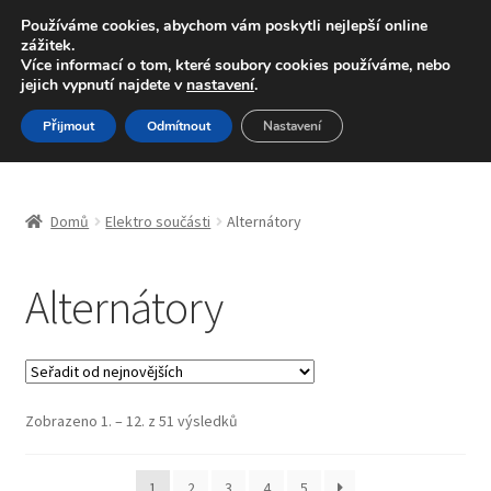
DOPRAVA od 139,-Kč
Používáme cookies, abychom vám poskytli nejlepší online
zážitek.
Volejte po-pá 9-16 704 494 494
Více informací o tom, které soubory cookies používáme, nebo
jejich vypnutí najdete v
nastavení
.
Přeskočit
Přejít
Menu
Přijmout
Odmítnout
Nastavení
na
k
navigaci
obsahu
Úvodní stránka
webu
Domů
Elektro součásti
Alternátory
Blog
Alternátory
Celosvětová doprava
Doprava
Kontakt
Seřazeno
Zobrazeno 1. – 12. z 51 výsledků
od
nejnovějších
Košík
1
2
3
4
5