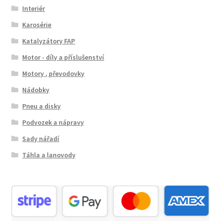
Interiér
Karosérie
Katalyzátory FAP
Motor - díly a příslušenství
Motory , převodovky
Nádobky
Pneu a disky
Podvozek a nápravy
Sady nářadí
Táhla a lanovody