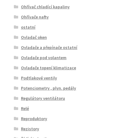
Ohřívač chladící kapaliny
Ohřívače nafty
ostatní
Ovladač oken
Ovladače a přepínače ostatní
Ovladače pod volantem
Ovladače topení klimatizace
Podtlakové ventily
Potenciometry , plyn. pedály
Regulátory ventilátoru
Relé
Reproduktory
Rezistory