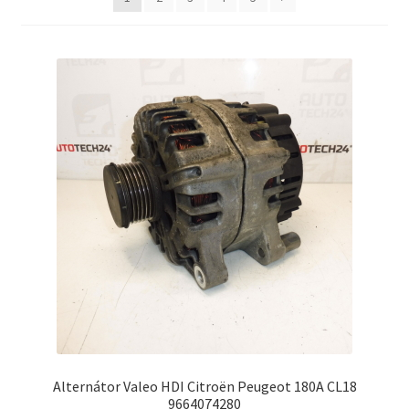
Můj účet
O nás
Obchodní podmínky
Ochrana osobních údajů
Platby
Pokladna
Reklamační formulář
Reklamační řád
Alternátor Valeo HDI Citroën Peugeot 180A CL18
9664074280