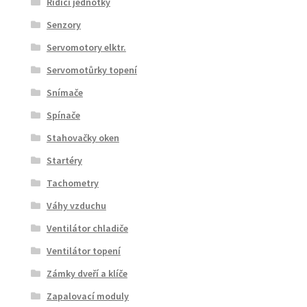
Řídící jednotky
Senzory
Servomotory elktr.
Servomotůrky topení
Snímače
Spínače
Stahovačky oken
Startéry
Tachometry
Váhy vzduchu
Ventilátor chladiče
Ventilátor topení
Zámky dveří a klíče
Zapalovací moduly