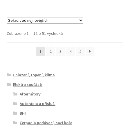
Seřazeno
Zobrazeno 1. – 12. z 51 výsledků
od
nejnovějších
1
2
3
4
5
Chlazení, topení, klima
Elektro součásti
Alternátory
Autorádia a přísluš.
BHI
Čerpadla podávací, sací koše