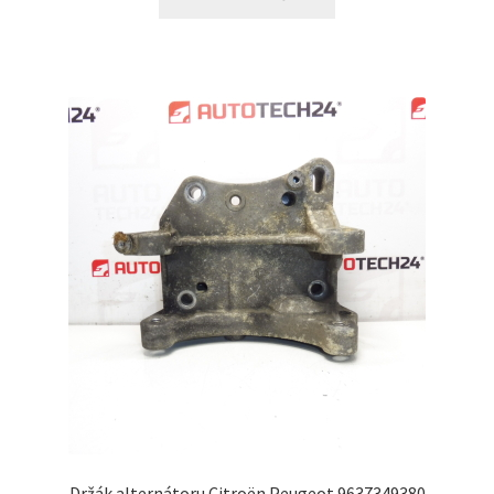
Držák alternátoru Citroën Peugeot 9637349380