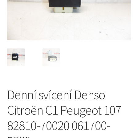
Můj účet
O nás
Obchodní podmínky
Ochrana osobních údajů
Platby
Denní svícení Denso
Pokladna
Citroën C1 Peugeot 107
Reklamační formulář
82810-70020 061700-
Reklamační řád