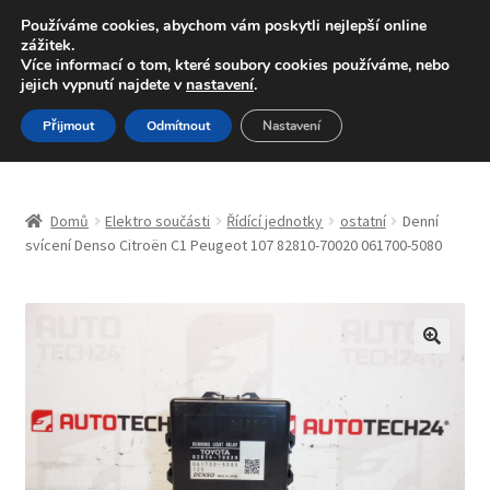
DOPRAVA od 139,-Kč
Používáme cookies, abychom vám poskytli nejlepší online
zážitek.
Volejte po-pá 9-16 704 494 494
Více informací o tom, které soubory cookies používáme, nebo
jejich vypnutí najdete v
nastavení
.
Přeskočit
Přejít
Menu
Přijmout
Odmítnout
Nastavení
na
k
navigaci
obsahu
Úvodní stránka
webu
Domů
Elektro součásti
Řídící jednotky
ostatní
Denní
Blog
svícení Denso Citroën C1 Peugeot 107 82810-70020 061700-5080
Celosvětová doprava
Doprava
🔍
Kontakt
Košík