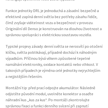
Funkce jednotky DRL je jednoduchá a zásadní: bezpečně a
efektivně zapíná denní světla bez potřeby zásahu řidiče,
čímž zvyšuje viditelnost vozu a bezpečnost v provozu.
Originální díl Denso je konstruován na dlouhou životnost a
správnou spolupráci s elektrickou soustavou vozidla.
Typické projevy závady: denní světla se nerosvítí po otočení
klíčku, světla poblikávají, případně dochází k náhodným
výpadkům. Příčinou bývá věkem způsobené tepelné
namáhání elektroniky, oxidace kontaktů nebo vlhkost. V
takových případech je výměna celé jednotky nejrychlejším
a nejjistějším řešením.
Montážní tip: před prací odpojte akumulátor. Následně
odjistěte původní modul, uvolněte konektor a osaďte
náhradní kus „kus za kus“. Po montáži zkontrolujte
správnou fixaci a funkci denního svícení při zapnutí