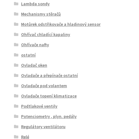
Lambda sondy
Mechanismy stěračů
Motůrek odstřikovače a hladinový sensor
Ohřívač chladící kapaliny
Ohřívače nafty
ostatní
Ovladač oken
Ovladače a přepínače ostatní
Ovladače pod volantem
Ovladače topení klimatizace
Podtlakové ventily
Potenciometry , plyn. pedály
Regulátory ventilátoru
Relé