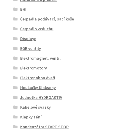
BHI
Čerpadla podávací, sací koše
Čerpadlo vzduchu
Displaye
EGR ventily
Elektromagnet. ventil
Elektromotory
Elektropohon dveří
Houkačky Klaksony
Jednotka HYDROAKTIV
Kabelové svazky
Klapky sání
Kondenzátor START STOP