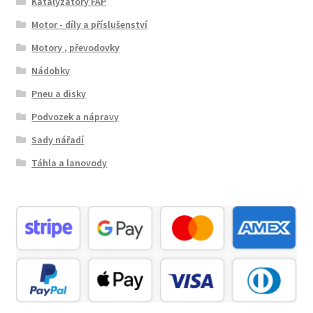
Katalyzátory FAP
Motor - díly a příslušenství
Motory , převodovky
Nádobky
Pneu a disky
Podvozek a nápravy
Sady nářadí
Táhla a lanovody