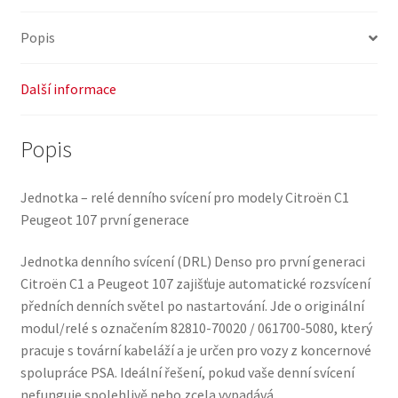
Popis
Další informace
Popis
Jednotka – relé denního svícení pro modely Citroën C1
Peugeot 107 první generace
Jednotka denního svícení (DRL) Denso pro první generaci
Citroën C1 a Peugeot 107 zajišťuje automatické rozsvícení
předních denních světel po nastartování. Jde o originální
modul/relé s označením 82810-70020 / 061700-5080, který
pracuje s tovární kabeláží a je určen pro vozy z koncernové
spolupráce PSA. Ideální řešení, pokud vaše denní svícení
nefunguje spolehlivě nebo zcela vypadává.