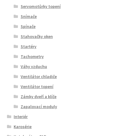
Servomotůrky topení
Snímače
Spínače
Stahovačky oken
Startéry
Tachometry
Váhy vzduchu
Ventilátor chladiče
Ventilátor topení
Zámky dveří a klíče
Zapalovací moduly
Interiér
Karosérie