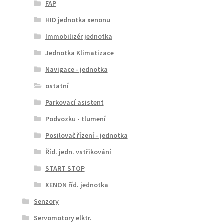
FAP
HID jednotka xenonu
Immobilizér jednotka
Jednotka Klimatizace
Navigace - jednotka
ostatní
Parkovací asistent
Podvozku - tlumení
Posilovač řízení - jednotka
Říd. jedn. vstřikování
START STOP
XENON říd. jednotka
Senzory
Servomotory elktr.