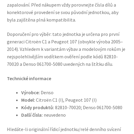
zapalování. Před nákupem vždy porovnejte čísla dílů a
konektorové provedení se svou původní jednotkou, aby
byla zajištěna plná kompatibilita.
Doporučení pro výběr: tato jednotka je určena pro první
generaci Citroën C1 a Peugeot 107 (obvykle výroba 2005–
2014). Vzhledem k variantám výbav a modelovým rokům je
nejspolehlivějším vodítkem ověření podle kódů 82810-
70020 a Denso 061700-5080 uvedených na štítku dílu.
Technické informace
Výrobce:
Denso
Model:
Citroën C1 (I), Peugeot 107 (I)
Kódy produktů:
82810-70020; Denso 061700-5080
Další čísla:
neuvedeno
Hledáte-li originální řídicí jednotku/relé denního svícení