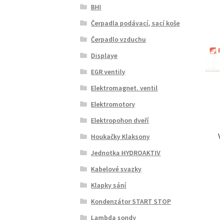
BHI
Čerpadla podávací, sací koše
Čerpadlo vzduchu
Displaye
EGR ventily
Elektromagnet. ventil
Elektromotory
Elektropohon dveří
Houkačky Klaksony
Jednotka HYDROAKTIV
Kabelové svazky
Klapky sání
Kondenzátor START STOP
Lambda sondy