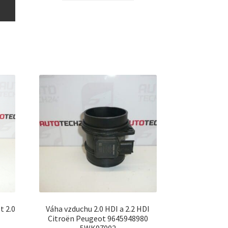
t 2.0
Váha vzduchu 2.0 HDI a 2.2 HDI
Citroën Peugeot 9645948980
5WK97002