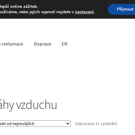
Volejte po-pá 9-16 704 
pší online zážitek.
Přijmout
oužíváme, nebo jejich vypnutí najdete v
nastavení
.
a reklamace
Doprava
EN
prava
Kontakt
Košík
Můj účet
O nás
Obchodní podmínky
lamační formulář
Reklamační řád
áhy vzduchu
Seřazeno
Zobrazeno 11 výsledků
od