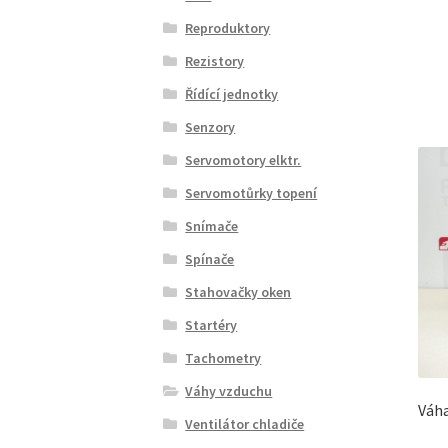
Reproduktory
Rezistory
Řídící jednotky
Senzory
Servomotory elktr.
Servomotůrky topení
Snímače
Spínače
Stahovačky oken
Startéry
Tachometry
Váhy vzduchu
Váha
Ventilátor chladiče