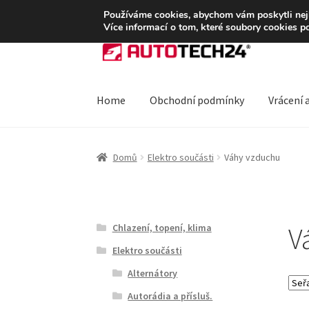
DOPRAVA od 139,-Kč
Používáme cookies, abychom vám poskytli nejle
Více informací o tom, které soubory cookies p
Přeskočit
Přejít
na
k
navigaci
obsahu
webu
Home
Obchodní podmínky
Vrácení 
Úvodní stránka
Blog
Celosvětová doprava
Do
Domů
Elektro součásti
Váhy vzduchu
Ochrana osobních údajů
Platby
Pokladna
Rek
V
Chlazení, topení, klima
Elektro součásti
Alternátory
Autorádia a přísluš.