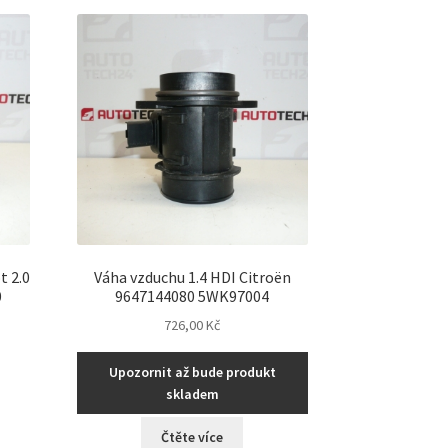
ích
t 2.0
Váha vzduchu 1.4 HDI Citroën
0
9647144080 5WK97004
726,00
Kč
Upozornit až bude produkt
skladem
Čtěte více