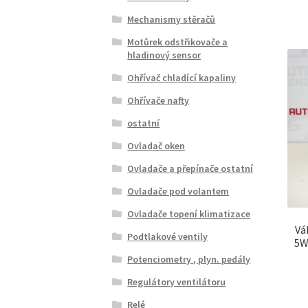
Mechanismy stěračů
Motůrek odstřikovače a
hladinový sensor
Ohřívač chladící kapaliny
Ohřívače nafty
ostatní
Ovladač oken
Ovladače a přepínače ostatní
Ovladače pod volantem
Ovladače topení klimatizace
Vá
Podtlakové ventily
5W
Potenciometry , plyn. pedály
Regulátory ventilátoru
Relé