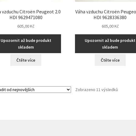
 vzduchu Citroën Peugeot 2.0
Váha vzduchu Citroën Peugeo
HDI 9629471080
HDI 9628336380
605,00
Kč
605,00
Kč
Upozornit až bude produkt
Upozornit až bude produkt
skladem
skladem
Čtěte více
Čtěte více
Seřazeno
Zobrazeno 11 výsledků
od
nejnovějš