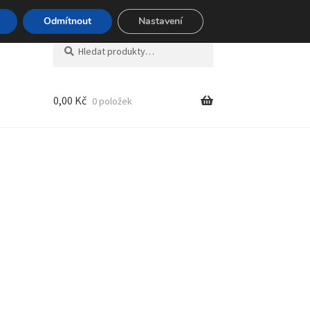
494 494
Odmítnout
Nastavení
Hledat:
Hledat
0,00
Kč
0 položek