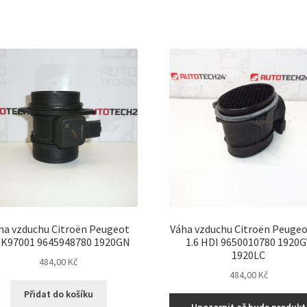
ha vzduchu Citroën Peugeot
Váha vzduchu Citroën Peugeo
K97001 9645948780 1920GN
1.6 HDI 9650010780 1920G
1920LC
484,00
Kč
484,00
Kč
Přidat do košíku
Upozornit až bude produkt