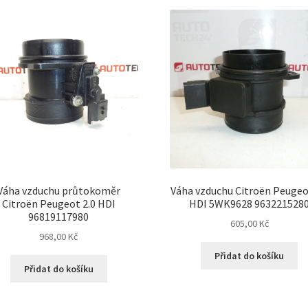
nejnovějš
Váha vzduchu průtokoměr
Váha vzduchu Citroën Peugeo
Citroën Peugeot 2.0 HDI
HDI 5WK9628 963221528
96819117980
605,00
Kč
968,00
Kč
Přidat do košíku
Přidat do košíku