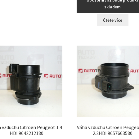
skladem
Čtěte více
 vzduchu Citroën Peugeot 1.4
Váha vzduchu Citroën Peugeo
HDI 9642212180
2.2HDI 9657663580