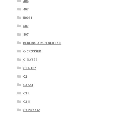
406
407
5008 I
607
807
BERLINGO PARTNER I a II
C-CROSSER
C-ELYSÉE
C1 a 107
C2
C3 A51
C3 I
C3 II
C3 Picasso