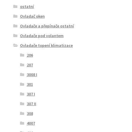
ostatní
Ovladač oken
Ovladače a přepínače ostatní
Ovladače pod volantem
Ovladače topení klimatizace
206
207
3008 I
301
307 I
307 II
308
4007