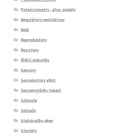
Potenciometry , plyn. pedály
Regulátory ventilátoru
Relé
Reproduktory
Rezistory
Řídící jednotky
Senzory
Servomotory elktr.
Servomotůrky topení
Snímače
Spínače
Stahovačky oken
Startéry