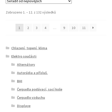
Seřazeno
Zobrazeno 1. – 12. z 132 výsledků
od
nejnovějších
1
2
3
4
…
9
10
11
Chlazení, topení, klima
Elektro součásti
Alternátory
Autorádia a přísluš.
BHI
Čerpadla podávací, sací koše
Čerpadlo vzduchu
Displaye