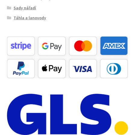
Sady nářadí
Táhla a lanovody