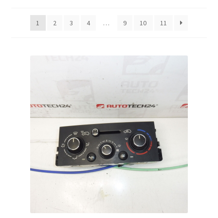
od
nejnovějších
Můj účet
1
2
3
4
…
9
10
11
O nás
Obchodní podmínky
Ochrana osobních údajů
Platby
Pokladna
Reklamační formulář
Reklamační řád