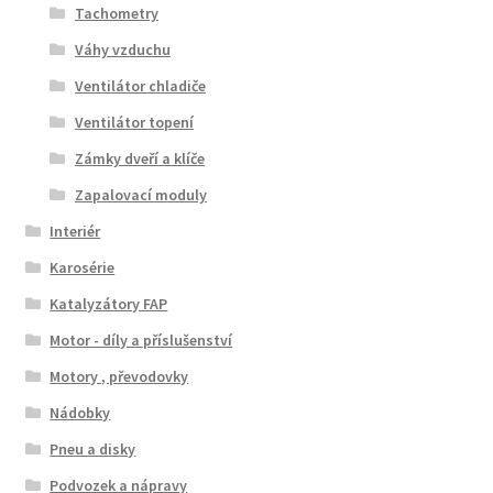
Tachometry
Váhy vzduchu
Ventilátor chladiče
Ventilátor topení
Zámky dveří a klíče
Zapalovací moduly
Interiér
Karosérie
Katalyzátory FAP
Motor - díly a příslušenství
Motory , převodovky
Nádobky
Pneu a disky
Podvozek a nápravy