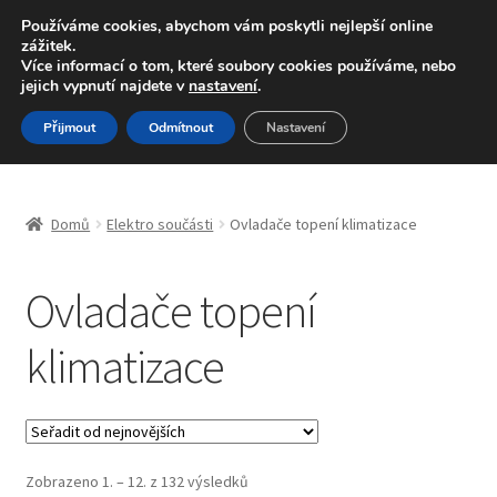
DOPRAVA od 139,-Kč
Používáme cookies, abychom vám poskytli nejlepší online
zážitek.
Volejte po-pá 9-16 704 494 494
Více informací o tom, které soubory cookies používáme, nebo
jejich vypnutí najdete v
nastavení
.
Přeskočit
Přejít
Menu
Přijmout
Odmítnout
Nastavení
na
k
navigaci
obsahu
Úvodní stránka
webu
Domů
Elektro součásti
Ovladače topení klimatizace
Blog
Ovladače topení
Celosvětová doprava
klimatizace
Doprava
Kontakt
Košík
Seřazeno
Zobrazeno 1. – 12. z 132 výsledků