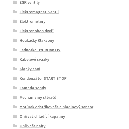
EGR ventily
Elektromagnet. ventil
Elektromotory
Elektropohon dveří
Houkačky Klaksony
Jednotka HYDROAKTIV
Kabelové svazky
Klapky sání
Kondenzátor START STOP
Lambda sondy
Mechanismy stěračů
Motůrek odstřikovače a hladinový sensor
Ohřívač chladící kapaliny
Ohřívače nafty