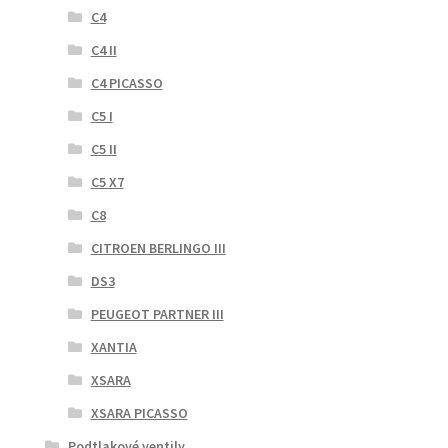
C4
C4 II
C4 PICASSO
C5 I
C5 II
C5 X7
C8
CITROEN BERLINGO III
DS3
PEUGEOT PARTNER III
XANTIA
XSARA
XSARA PICASSO
Podtlakové ventily