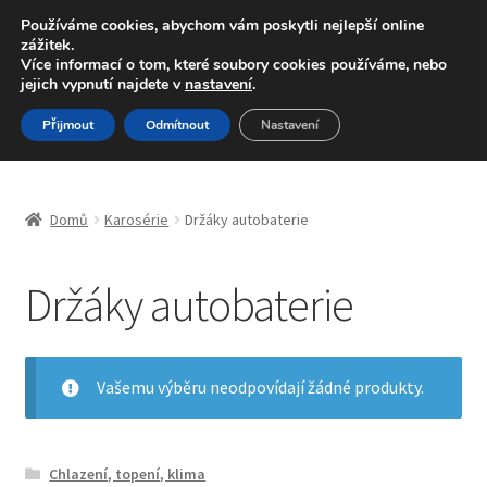
DOPRAVA od 139,-Kč
Používáme cookies, abychom vám poskytli nejlepší online
zážitek.
Volejte po-pá 9-16 704 494 494
Více informací o tom, které soubory cookies používáme, nebo
jejich vypnutí najdete v
nastavení
.
Přeskočit
Přejít
Menu
Přijmout
Odmítnout
Nastavení
na
k
navigaci
obsahu
Úvodní stránka
webu
Domů
Karosérie
Držáky autobaterie
Blog
Držáky autobaterie
Celosvětová doprava
Doprava
Vašemu výběru neodpovídají žádné produkty.
Kontakt
Košík
Chlazení, topení, klima