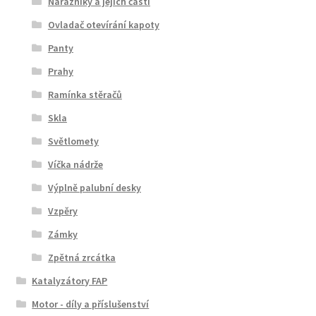
Nárazníky a jejich části
Ovladač otevírání kapoty
Panty
Prahy
Ramínka stěračů
Skla
Světlomety
Víčka nádrže
Výplně palubní desky
Vzpěry
Zámky
Zpětná zrcátka
Katalyzátory FAP
Motor - díly a příslušenství