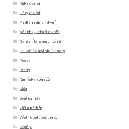
Kliky dveřní
Lišty dveřní
Madla zadních dveří
Nádobky odstřikovače
Nárazníky a jejich části
Ovladač otevírání kapoty
Panty
Prahy
Ramínka stěračů
Skla
Světlomety
Víčka nádrže
Výplně palubní desky
Vzpěry