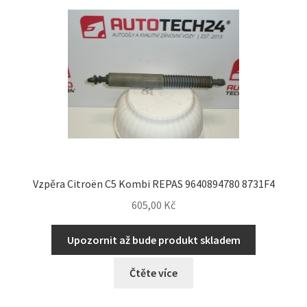
Můj účet
O nás
Obchodní podmínky
Ochrana osobních údajů
Platby
Vzpěra Citroën C5 Kombi REPAS 9640894780 8731F4
605,00
Kč
Pokladna
Upozornit až bude produkt skladem
Reklamační formulář
Čtěte více
Reklamační řád