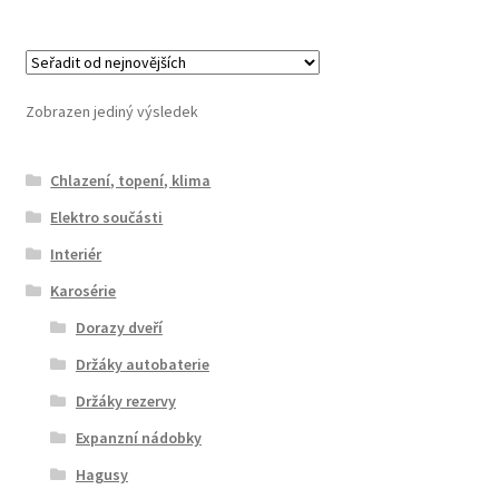
Zobrazen jediný výsledek
Chlazení, topení, klima
Elektro součásti
Interiér
Karosérie
Dorazy dveří
Držáky autobaterie
Držáky rezervy
Expanzní nádobky
Hagusy