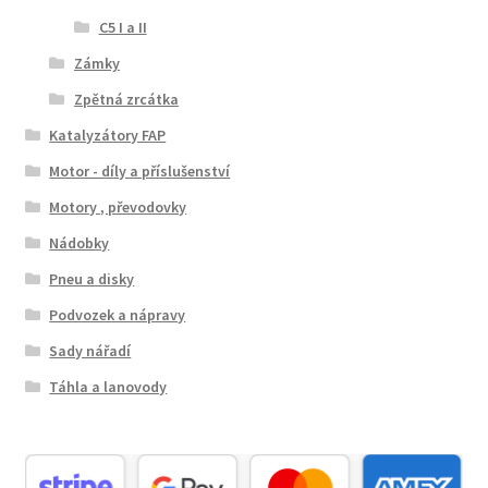
C5 I a II
Zámky
Zpětná zrcátka
Katalyzátory FAP
Motor - díly a příslušenství
Motory , převodovky
Nádobky
Pneu a disky
Podvozek a nápravy
Sady nářadí
Táhla a lanovody