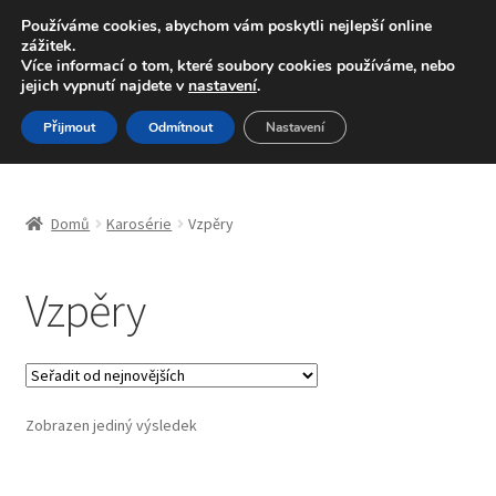
DOPRAVA od 139,-Kč
Používáme cookies, abychom vám poskytli nejlepší online
zážitek.
Volejte po-pá 9-16 704 494 494
Více informací o tom, které soubory cookies používáme, nebo
jejich vypnutí najdete v
nastavení
.
Přeskočit
Přejít
Menu
Přijmout
Odmítnout
Nastavení
na
k
navigaci
obsahu
Úvodní stránka
webu
Domů
Karosérie
Vzpěry
Blog
Vzpěry
Celosvětová doprava
Doprava
Kontakt
Zobrazen jediný výsledek
Košík