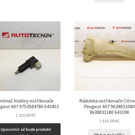
nímač hladiny ostřikovače
Nádobka ostřikovače Citro
geot 607 9753584780 643453
Peugeot 607 9638831080
9638831180 643198
1 210,00
Kč
1 815,00
Kč
Upozornit až bude produkt
Přidat do košíku