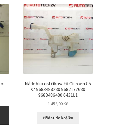
h
eot
Nádobka ostřikovačů Citroën C5
X7 9683488280 9682177680
9683486480 6431L1
1 452,00
Kč
Přidat do košíku