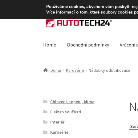
DOPRAVA od 139,-Kč
Používáme cookies, abychom vám poskytli nejle
Více informací o tom, které soubory cookies p
Přeskočit
Přejít
na
k
navigaci
obsahu
webu
Home
Obchodní podmínky
Vrácení 
Úvodní stránka
Blog
Celosvětová doprava
Do
Domů
Karosérie
Nádobky odstřikovače
Ochrana osobních údajů
Platby
Pokladna
Rek
N
Chlazení, topení, klima
Elektro součásti
Interiér
Karosérie