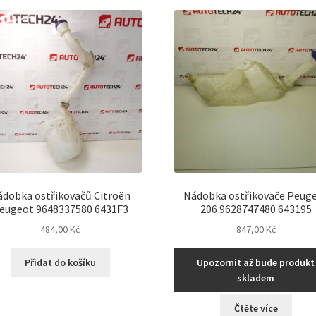
nejnovějšíc
ádobka ostřikovačů Citroën
Nádobka ostřikovače Peug
eugeot 9648337580 6431F3
206 9628747480 643195
484,00
Kč
847,00
Kč
Přidat do košíku
Upozornit až bude produkt
skladem
Čtěte více