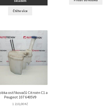
skladem
Čtěte více
bka ostřikovačů Citroën C1 a
Peugeot 107 6405V9
1 210,00
Kč