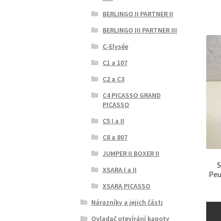
BERLINGO II PARTNER II
BERLINGO III PARTNER III
C-Elysée
C1 a 107
C2 a C3
C4 PICASSO GRAND
PICASSO
C5 I a II
C8 a 807
JUMPER II BOXER II
S
XSARA I a II
Peu
XSARA PICASSO
Nárazníky a jejich části
Ovladač otevírání kapoty