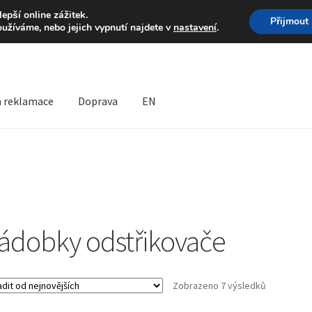
Volejte po-pá 9-16 704 
pší online zážitek.
Přijmout
oužíváme, nebo jejich vypnutí najdete v
nastavení
.
a reklamace
Doprava
EN
prava
Kontakt
Košík
Můj účet
O nás
Obchodní podmínky
lamační formulář
Reklamační řád
ádobky odstřikovače
Seřazeno
Zobrazeno 7 výsledků
od