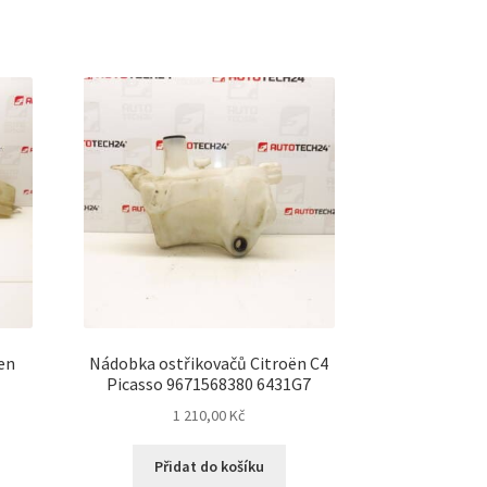
en
Nádobka ostřikovačů Citroën C4
Picasso 9671568380 6431G7
1 210,00
Kč
Přidat do košíku