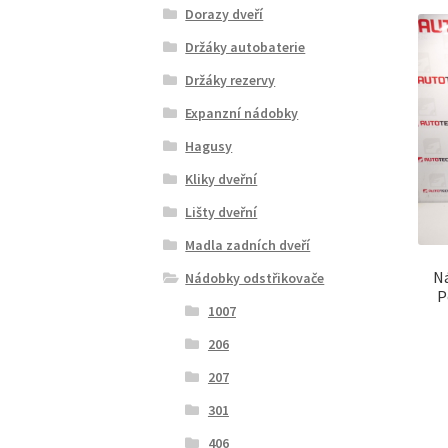
Dorazy dveří
Držáky autobaterie
Držáky rezervy
Expanzní nádobky
Hagusy
Kliky dveřní
Lišty dveřní
Madla zadních dveří
N
Nádobky odstřikovače
P
1007
206
207
301
406