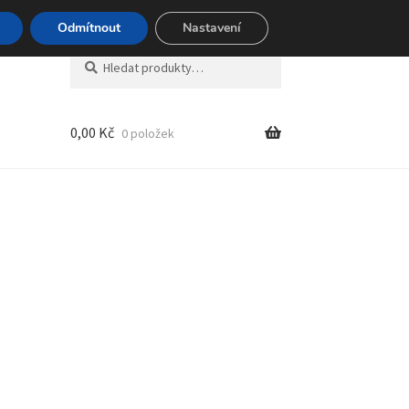
494 494
Odmítnout
Nastavení
Hledat:
Hledat
0,00
Kč
0 položek