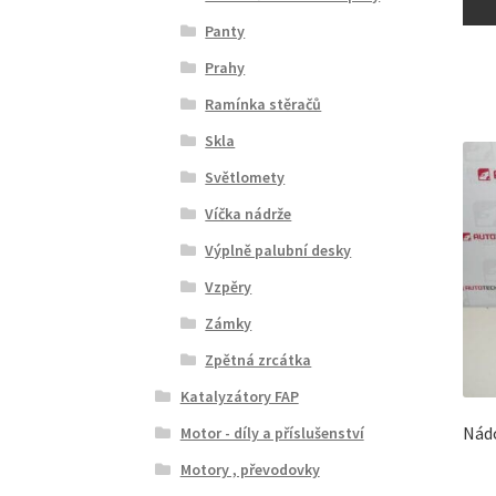
Panty
Prahy
Ramínka stěračů
Skla
Světlomety
Víčka nádrže
Výplně palubní desky
Vzpěry
Zámky
Zpětná zrcátka
Katalyzátory FAP
Nádo
Motor - díly a příslušenství
Motory , převodovky