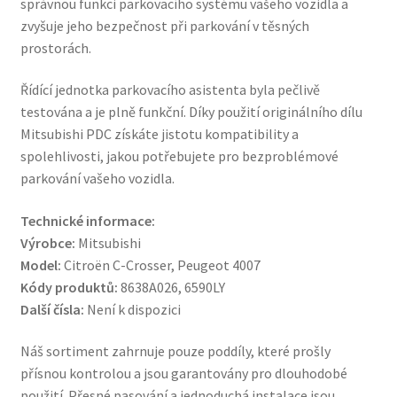
správnou funkci parkovacího systému vašeho vozidla a
zvyšuje jeho bezpečnost při parkování v těsných
prostorách.
Řídící jednotka parkovacího asistenta byla pečlivě
testována a je plně funkční. Díky použití originálního dílu
Mitsubishi PDC získáte jistotu kompatibility a
spolehlivosti, jakou potřebujete pro bezproblémové
parkování vašeho vozidla.
Technické informace:
Výrobce:
Mitsubishi
Model:
Citroën C-Crosser, Peugeot 4007
Kódy produktů:
8638A026, 6590LY
Další čísla:
Není k dispozici
Náš sortiment zahrnuje pouze poddíly, které prošly
přísnou kontrolou a jsou garantovány pro dlouhodobé
použití. Přesné pasování a jednoduchá instalace jsou