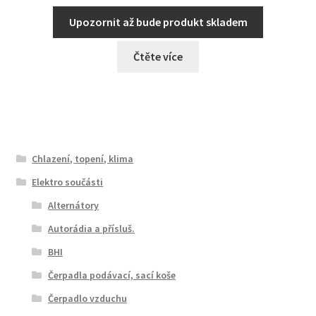
Upozornit až bude produkt skladem
Čtěte více
Chlazení, topení, klima
Elektro součásti
Alternátory
Autorádia a přísluš.
BHI
Čerpadla podávací, sací koše
Čerpadlo vzduchu