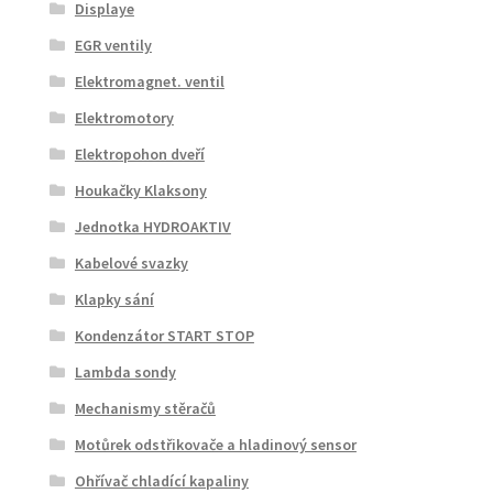
Displaye
EGR ventily
Elektromagnet. ventil
Elektromotory
Elektropohon dveří
Houkačky Klaksony
Jednotka HYDROAKTIV
Kabelové svazky
Klapky sání
Kondenzátor START STOP
Lambda sondy
Mechanismy stěračů
Motůrek odstřikovače a hladinový sensor
Ohřívač chladící kapaliny