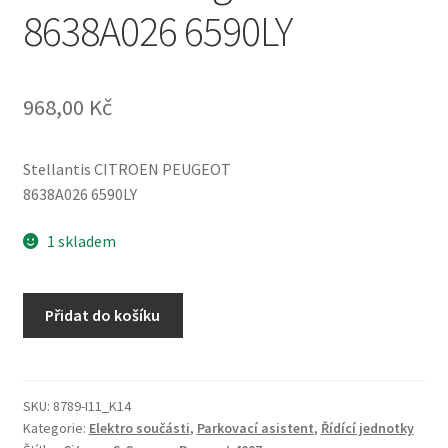
8638A026 6590LY
968,00
Kč
Stellantis CITROEN PEUGEOT
8638A026 6590LY
1 skladem
Jednotka
Přidat do košíku
parkovací
asistent
Citroën
C-
SKU:
8789-I11_K14
Kategorie:
Elektro součásti
,
Parkovací asistent
,
Řídící jednotky
Crosser