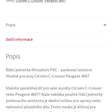
Štítky:
Citroen C-Crosser
,
Peugeot 4007
Peugeot
4007
8638A026
6590LY
Popis
množství
Další informace
Popis
Řídící jednotka Mitsubishi PDC – parkovací asistent
Vhodné pro vozy Citroën C-Crosser Peugeot 4007
Sháníte spolehlivý díl pro vaše vozidlo Citroën C-Crosser
nebo Peugeot 4007? Naše nabídka použité řídící jednotky
parkovacího asistenta je ideální volbou pro opravy nebo
nahrazení původního dílu. Tento modul je klíčový pro