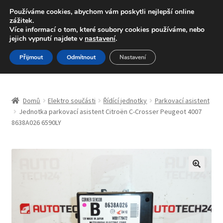
DOPRAVA od 139,-Kč
Používáme cookies, abychom vám poskytli nejlepší online
zážitek.
Volejte po-pá 9-16 704 494 494
Více informací o tom, které soubory cookies používáme, nebo
jejich vypnutí najdete v
nastavení
.
Přeskočit
Přejít
Menu
Přijmout
Odmítnout
Nastavení
na
k
navigaci
obsahu
Úvodní stránka
webu
Domů
Elektro součásti
Řídící jednotky
Parkovací asistent
Blog
Jednotka parkovací asistent Citroën C-Crosser Peugeot 4007
8638A026 6590LY
Celosvětová doprava
Doprava
🔍
Kontakt
Košík