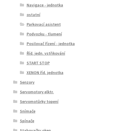
Navigace - jednotka
ostatní
Parkovací asistent
Podvozku - tlumení
Posilovač řízení - jednotka
Říd. jedn. vstřikování
START STOP
XENON říd. jednotka
Senzory
Servomotory elktr.
Servomotůrky topení
Snímače
Spínače
Stahovačky oken