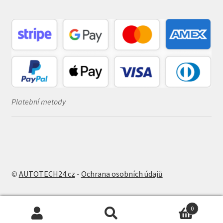
Platební metody
©
AUTOTECH24.cz
-
Ochrana osobních údajů
0
Hledat:
Hledat