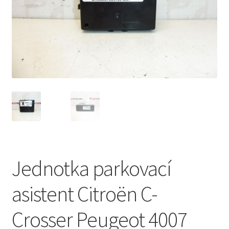
Můj účet
O nás
Obchodní podmínky
Ochrana osobních údajů
Platby
Pokladna
Jednotka parkovací
Reklamační formulář
asistent Citroën C-
Reklamační řád
Crosser Peugeot 4007