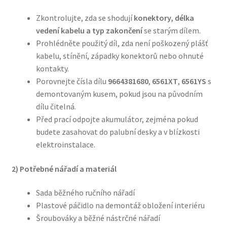
Zkontrolujte, zda se shodují
konektory, délka
vedení kabelu a typ zakončení
se starým dílem.
Prohlédněte použitý díl, zda není poškozený plášť
kabelu, stínění, západky konektorů nebo ohnuté
kontakty.
Porovnejte čísla dílu
9664381680
,
6561XT
,
6561YS
s
demontovaným kusem, pokud jsou na původním
dílu čitelná.
Před prací odpojte akumulátor, zejména pokud
budete zasahovat do palubní desky a v blízkosti
elektroinstalace.
2) Potřebné nářadí a materiál
Sada běžného ručního nářadí
Plastové páčidlo na demontáž obložení interiéru
Šroubováky a běžné nástrčné nářadí