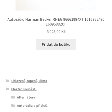
Autorádio Harman Becker RNEG 96661984XT 1616962480
16095882XT
3 025,00
Kč
Přidat do košíku
Chlazení, topení, klima
Elektro součásti
Alternátory
Autorádia a přísluš.