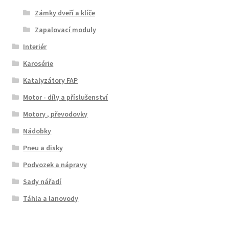
Zámky dveří a klíče
Zapalovací moduly
Interiér
Karosérie
Katalyzátory FAP
Motor - díly a příslušenství
Motory , převodovky
Nádobky
Pneu a disky
Podvozek a nápravy
Sady nářadí
Táhla a lanovody