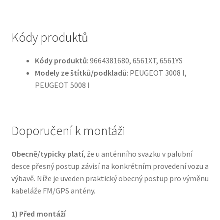
Kódy produktů
Kódy produktů
: 9664381680, 6561XT, 6561YS
Modely ze štítků/podkladů
: PEUGEOT 3008 I,
PEUGEOT 5008 I
Doporučení k montáži
Obecně/typicky platí
, že u anténního svazku v palubní
desce přesný postup závisí na konkrétním provedení vozu a
výbavě. Níže je uveden praktický obecný postup pro výměnu
kabeláže FM/GPS antény.
1) Před montáží