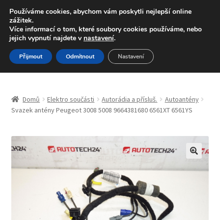
DOPRAVA od 139,-Kč
Používáme cookies, abychom vám poskytli nejlepší online
zážitek.
Volejte po-pá 9-16 704 494 494
Více informací o tom, které soubory cookies používáme, nebo
jejich vypnutí najdete v
nastavení
.
Přeskočit
Přejít
Menu
Přijmout
Odmítnout
Nastavení
na
k
navigaci
obsahu
Úvodní stránka
webu
Domů
Elektro součásti
Autorádia a přísluš.
Autoantény
Blog
Svazek antény Peugeot 3008 5008 9664381680 6561XT 6561YS
Celosvětová doprava
Doprava
🔍
Kontakt
Košík