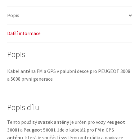
Popis
Další informace
Popis
Kabel anténa FM a GPS v palubní desce pro PEUGEOT 3008
a 5008 první generace
Popis dílu
Tento použitý
svazek antény
je určen pro vozy
Peugeot
3008 I
a
Peugeot 5008 I
. Jde o kabeláž pro
FM a GPS
anténu
, která je součástí systému autorádia a navigace.