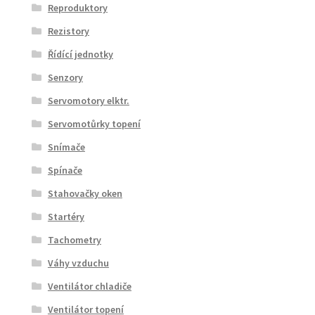
Reproduktory
Rezistory
Řídící jednotky
Senzory
Servomotory elktr.
Servomotůrky topení
Snímače
Spínače
Stahovačky oken
Startéry
Tachometry
Váhy vzduchu
Ventilátor chladiče
Ventilátor topení