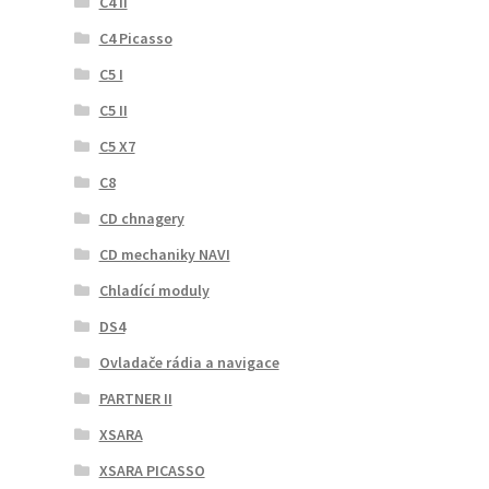
C4 II
C4 Picasso
C5 I
C5 II
C5 X7
C8
CD chnagery
CD mechaniky NAVI
Chladící moduly
DS4
Ovladače rádia a navigace
PARTNER II
XSARA
XSARA PICASSO