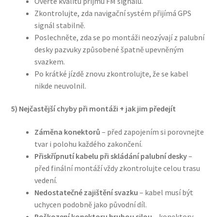
Ověřte kvalitu příjmu FM signálu.
Zkontrolujte, zda navigační systém přijímá GPS
signál stabilně.
Poslechněte, zda se po montáži neozývají z palubní
desky pazvuky způsobené špatně upevněným
svazkem.
Po krátké jízdě znovu zkontrolujte, že se kabel
nikde neuvolnil.
5) Nejčastější chyby při montáži + jak jim předejít
Záměna konektorů
– před zapojením si porovnejte
tvar i polohu každého zakončení.
Přiskřípnutí kabelu při skládání palubní desky
–
před finální montáží vždy zkontrolujte celou trasu
vedení.
Nedostatečné zajištění svazku
– kabel musí být
uchycen podobně jako původní díl.
Poškození konektoru hrubou silou
– konektory