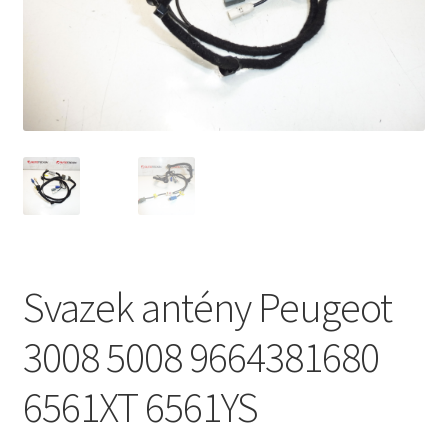
Můj účet
O nás
Obchodní podmínky
Ochrana osobních údajů
Platby
Svazek antény Peugeot
Pokladna
3008 5008 9664381680
Reklamační formulář
6561XT 6561YS
Reklamační řád