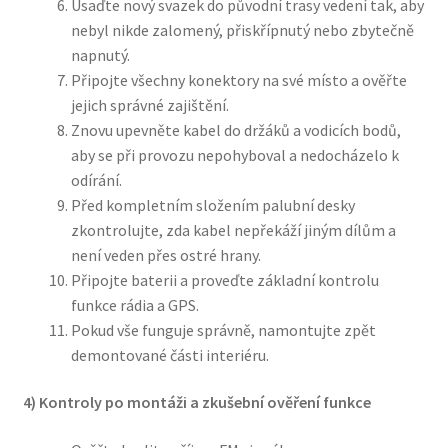
Usaďte nový svazek do původní trasy vedení tak, aby
nebyl nikde zalomený, přiskřípnutý nebo zbytečně
napnutý.
Připojte všechny konektory na své místo a ověřte
jejich správné zajištění.
Znovu upevněte kabel do držáků a vodicích bodů,
aby se při provozu nepohyboval a nedocházelo k
odírání.
Před kompletním složením palubní desky
zkontrolujte, zda kabel nepřekáží jiným dílům a
není veden přes ostré hrany.
Připojte baterii a proveďte základní kontrolu
funkce rádia a GPS.
Pokud vše funguje správně, namontujte zpět
demontované části interiéru.
4) Kontroly po montáži a zkušební ověření funkce