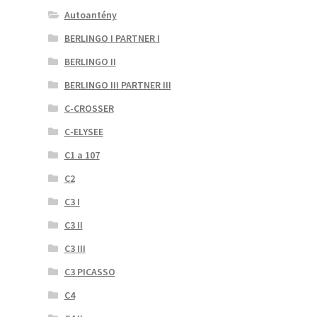
Autoantény
BERLINGO I PARTNER I
BERLINGO II
BERLINGO III PARTNER III
C-CROSSER
C-ELYSEE
C1 a 107
C2
C3 I
C3 II
C3 III
C3 PICASSO
C4