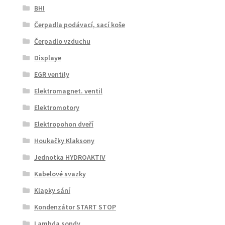
BHI
Čerpadla podávací, sací koše
Čerpadlo vzduchu
Displaye
EGR ventily
Elektromagnet. ventil
Elektromotory
Elektropohon dveří
Houkačky Klaksony
Jednotka HYDROAKTIV
Kabelové svazky
Klapky sání
Kondenzátor START STOP
Lambda sondy