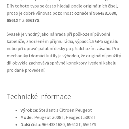
Díly tohoto typu se často hledají podle originálních čísel,
proto je dobré věnovat pozornost označení
9664381680
,
6561XT
a
6561YS
.
Svazek je vhodný jako náhrada při poškození původní
kabeláže, zhoršeném příjmu rádia, výpadcích GPS signálu
nebo při opravě palubní desky po předchozím zásahu. Pro
mechaniky i domácí kutily je výhodou, že originální použitý
díl obvykle zachovává správné konektory i vedení kabelu
pro dané provedení.
Technické informace
Výrobce
: Stellantis Citroën Peugeot
Model
: Peugeot 3008 I, Peugeot 5008 I
Další čísla
: 9664381680, 6561XT, 6561YS