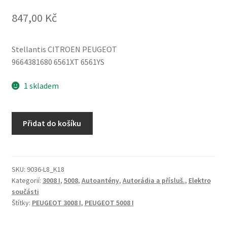
847,00
Kč
Stellantis CITROEN PEUGEOT
9664381680 6561XT 6561YS
1 skladem
Svazek
Přidat do košíku
antény
Peugeot
3008
5008
SKU:
9036-L8_K18
Kategorií:
3008 I
,
5008
,
Autoantény
,
Autorádia a přísluš.
,
Elektro
9664381680
součásti
6561XT
Štítky:
PEUGEOT 3008 I
,
PEUGEOT 5008 I
6561YS
množství