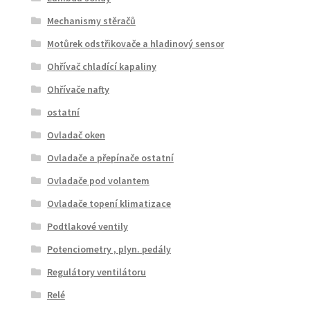
Mechanismy stěračů
Motůrek odstřikovače a hladinový sensor
Ohřívač chladící kapaliny
Ohřívače nafty
ostatní
Ovladač oken
Ovladače a přepínače ostatní
Ovladače pod volantem
Ovladače topení klimatizace
Podtlakové ventily
Potenciometry , plyn. pedály
Regulátory ventilátoru
Relé