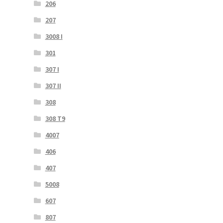
206
207
3008 I
301
307 I
307 II
308
308 T9
4007
406
407
5008
607
807