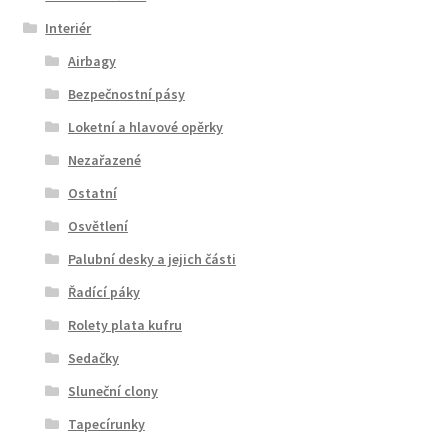
Interiér
Airbagy
Bezpečnostní pásy
Loketní a hlavové opěrky
Nezařazené
Ostatní
Osvětlení
Palubní desky a jejich části
Řadící páky
Rolety plata kufru
Sedačky
Sluneční clony
Tapecírunky