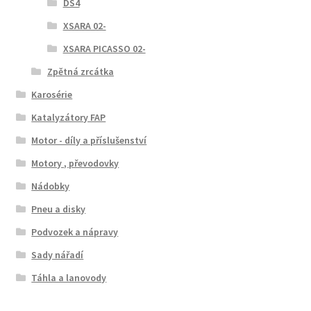
DS4
XSARA 02-
XSARA PICASSO 02-
Zpětná zrcátka
Karosérie
Katalyzátory FAP
Motor - díly a příslušenství
Motory , převodovky
Nádobky
Pneu a disky
Podvozek a nápravy
Sady nářadí
Táhla a lanovody