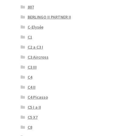
807
BERLINGO II PARTNER II
C-Elysée
C1
C2 a C3 I
C3 Aircross
C3 III
C4
C4 II
C4 Picasso
C5 I a II
C5 X7
C8