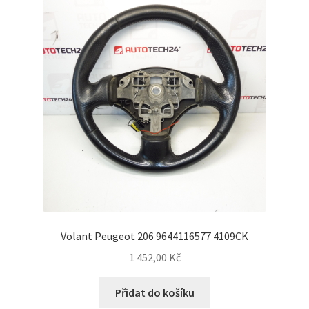
Můj účet
O nás
Obchodní podmínky
Ochrana osobních údajů
Platby
Pokladna
Volant Peugeot 206 9644116577 4109CK
Reklamační formulář
1 452,00
Kč
Reklamační řád
Přidat do košíku