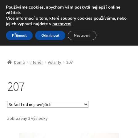
DOPRAVA od 139,-Kč
Používáme cookies, abychom vám poskytli nejlepší online
zážitek.
Volejte po-pá 9-16 704 494 494
Více informací o tom, které soubory cookies používáme, nebo
jejich vypnutí najdete v
nastavení
.
Přeskočit
Přejít
Menu
Přijmout
Odmítnout
Nastavení
na
k
navigaci
obsahu
Úvodní stránka
webu
Domů
Interiér
Volanty
207
Blog
207
Celosvětová doprava
Doprava
Kontakt
Seřazeno
Zobrazeny 3 výsledky
od
nejnovějších
Košík