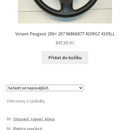
Volant Peugeot 206+ 207 96866877 4109GZ 4109LL
847,00
Kč
Přidat do košíku
Seřazeno
Zobrazeny 3 výsledky
od
nejnovějších
Chlazení, topení, klima
Elektro součásti