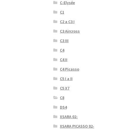
C-Elysée
C1
C2 a C3 I
C3 Aircross
C3 III
C4
C4 II
C4 Picasso
C5 I a II
C5 X7
C8
DS4
XSARA 02-
XSARA PICASSO 02-