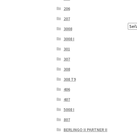
206
207
3008
3008 I
301
307
308
308 T9
406
407
5008 I
807
BERLINGO II PARTNER II