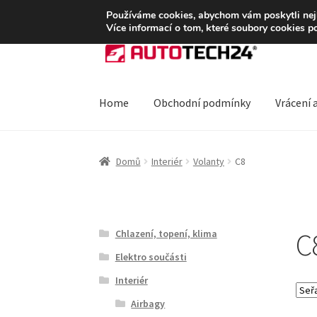
DOPRAVA od 139,-Kč
Používáme cookies, abychom vám poskytli nejle
Více informací o tom, které soubory cookies p
Přeskočit
Přejít
na
k
navigaci
obsahu
webu
Home
Obchodní podmínky
Vrácení 
Úvodní stránka
Blog
Celosvětová doprava
Do
Domů
Interiér
Volanty
C8
Ochrana osobních údajů
Platby
Pokladna
Rek
C
Chlazení, topení, klima
Elektro součásti
Interiér
Airbagy