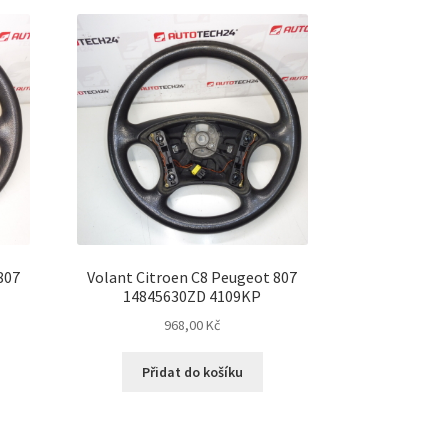
h
807
Volant Citroen C8 Peugeot 807
14845630ZD 4109KP
968,00
Kč
Přidat do košíku