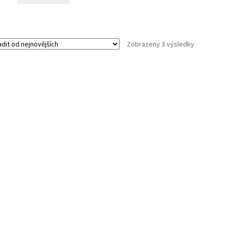
Seřazeno
Zobrazeny 3 výsledky
od
nejnovějšíc