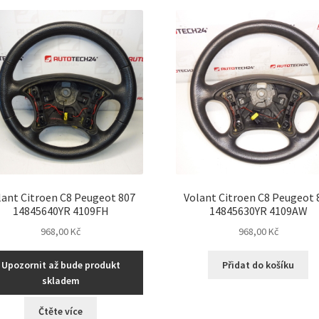
nejnovějšíc
lant Citroen C8 Peugeot 807
Volant Citroen C8 Peugeot 
14845640YR 4109FH
14845630YR 4109AW
968,00
Kč
968,00
Kč
Upozornit až bude produkt
Přidat do košíku
skladem
Čtěte více