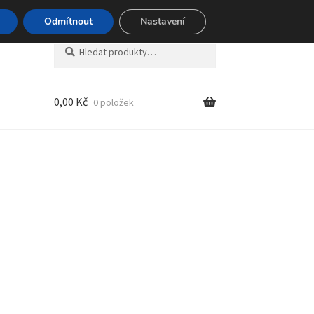
494 494
Odmítnout
Nastavení
Hledat:
Hledat
0,00
Kč
0 položek