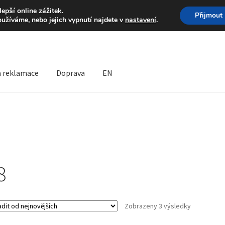
Volejte po-pá 9-16 704 
pší online zážitek.
Přijmout
oužíváme, nebo jejich vypnutí najdete v
nastavení
.
a reklamace
Doprava
EN
prava
Kontakt
Košík
Můj účet
O nás
Obchodní podmínky
lamační formulář
Reklamační řád
8
Seřazeno
Zobrazeny 3 výsledky
od