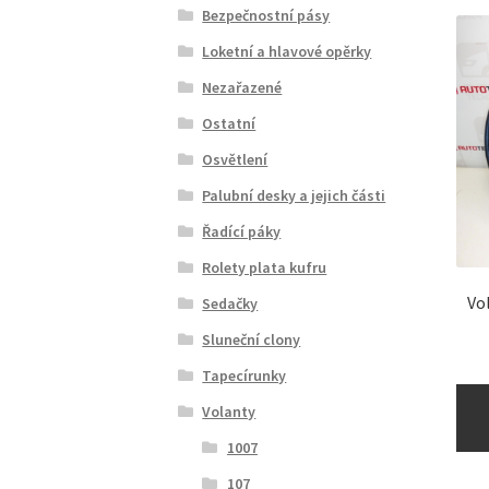
Bezpečnostní pásy
Loketní a hlavové opěrky
Nezařazené
Ostatní
Osvětlení
Palubní desky a jejich části
Řadící páky
Rolety plata kufru
Vo
Sedačky
Sluneční clony
Tapecírunky
Volanty
1007
107