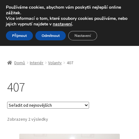
DOPRAVA od 139,-Kč
Používáme cookies, abychom vám poskytli nejlepší online
zážitek.
Volejte po-pá 9-16 704 494 494
Více informací o tom, které soubory cookies používáme, nebo
jejich vypnutí najdete v
nastavení
.
Přeskočit
Přejít
Menu
Přijmout
Odmítnout
Nastavení
na
k
navigaci
obsahu
Úvodní stránka
webu
Domů
Interiér
Volanty
407
Blog
407
Celosvětová doprava
Doprava
Kontakt
Seřazeno
Zobrazeny 2 výsledky
od
nejnovějších
Košík