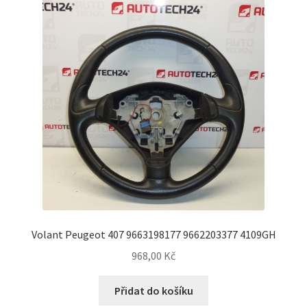
Můj účet
O nás
Obchodní podmínky
Ochrana osobních údajů
Platby
Pokladna
Volant Peugeot 407 9663198177 9662203377 4109GH
Reklamační formulář
968,00
Kč
Reklamační řád
Přidat do košíku