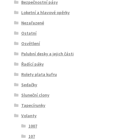
Bezpečnostní pásy
Loketní a hlavové opěrky
Nezařazené
Ostatní
Osvětlení
Palubní desky a jejich části
Řadící páky
Rolety plata kufru
Sedačky
Sluneční clony
Tapecírunky
Volanty
1007
107