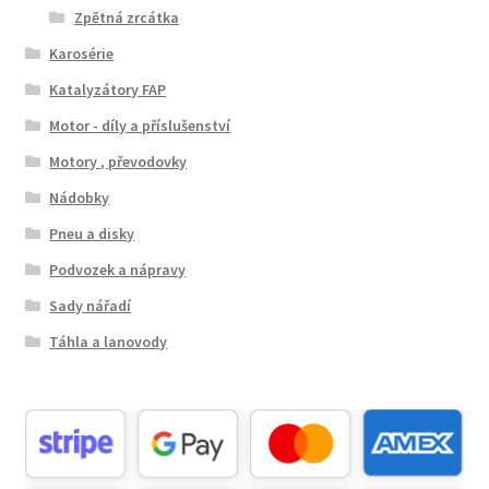
Zpětná zrcátka
Karosérie
Katalyzátory FAP
Motor - díly a příslušenství
Motory , převodovky
Nádobky
Pneu a disky
Podvozek a nápravy
Sady nářadí
Táhla a lanovody