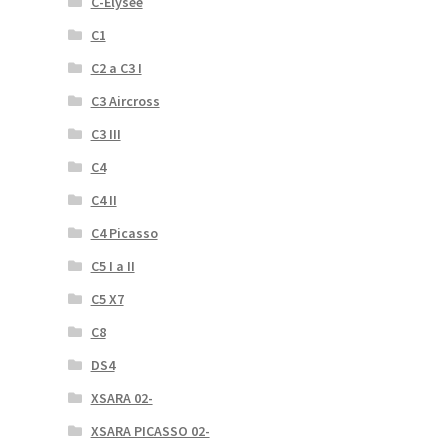
C-Elysée
C1
C2 a C3 I
C3 Aircross
C3 III
C4
C4 II
C4 Picasso
C5 I a II
C5 X7
C8
DS4
XSARA 02-
XSARA PICASSO 02-