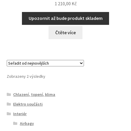
1 210,00
Kč
Upozornit až bude produkt skladem
Čtěte více
Seřazeno
Zobrazeny 2 výsledky
od
nejnovějších
Chlazení, topení, klima
Elektro součásti
Interiér
Airbagy