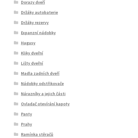
Dorazy dveří
Držáky autobaterie
Držáky rezervy
Expanzní nádobky
Hagusy
Kliky dveřní
Lišty dveřní
Madla zadních dveří
Nádobky odstřikovače
Nárazníky a jejich části
Ovladač otevírání kapoty
Panty
Prahy
Ramínka stěračů