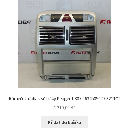
Můj účet
O nás
Obchodní podmínky
Ochrana osobních údajů
Platby
Pokladna
Rámeček rádia s větráky Peugeot 307 9634505077 8211CZ
Reklamační formulář
1 210,00
Kč
Reklamační řád
Přidat do košíku