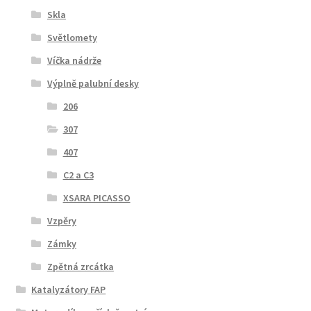
Skla
Světlomety
Víčka nádrže
Výplně palubní desky
206
307
407
C2 a C3
XSARA PICASSO
Vzpěry
Zámky
Zpětná zrcátka
Katalyzátory FAP