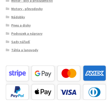
Motor - díly a příslušenství
Motory , převodovky
Nádobky
Pneu a disky
Podvozek a nápravy
Sady nářadí
Táhla a lanovody