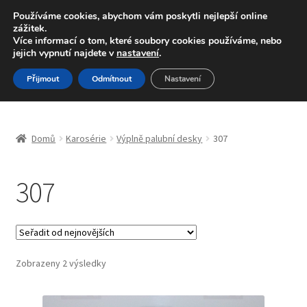
DOPRAVA od 139,-Kč
Používáme cookies, abychom vám poskytli nejlepší online
zážitek.
Volejte po-pá 9-16 704 494 494
Více informací o tom, které soubory cookies používáme, nebo
jejich vypnutí najdete v
nastavení
.
Přeskočit
Přejít
Menu
Přijmout
Odmítnout
Nastavení
na
k
navigaci
obsahu
Úvodní stránka
webu
Domů
Karosérie
Výplně palubní desky
307
Blog
307
Celosvětová doprava
Doprava
Kontakt
Seřazeno
Zobrazeny 2 výsledky
od
nejnovějších
Košík