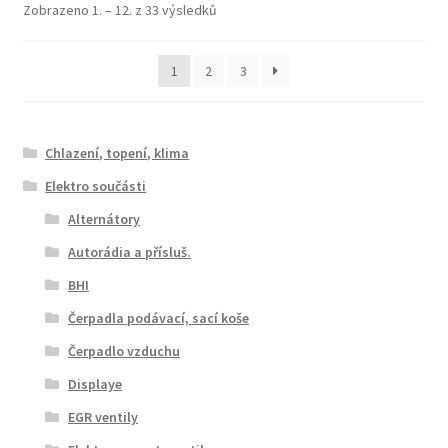
Seřazeno
Zobrazeno 1. – 12. z 33 výsledků
od
nejnovějších
1
2
3
Chlazení, topení, klima
Elektro součásti
Alternátory
Autorádia a přísluš.
BHI
Čerpadla podávací, sací koše
Čerpadlo vzduchu
Displaye
EGR ventily