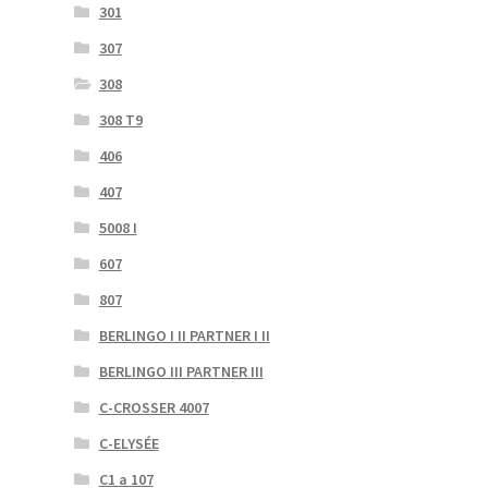
301
307
308
308 T9
406
407
5008 I
607
807
BERLINGO I II PARTNER I II
BERLINGO III PARTNER III
C-CROSSER 4007
C-ELYSÉE
C1 a 107