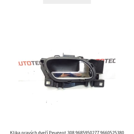
Klika pravých dveří Peugeot 308 9685950277 9660525380