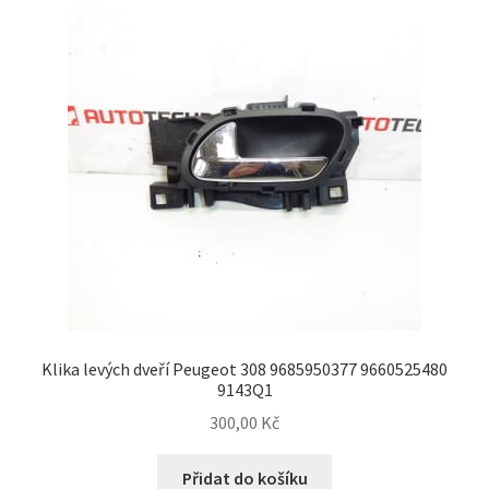
Klika levých dveří Peugeot 308 9685950377 9660525480
9143Q1
300,00
Kč
Přidat do košíku