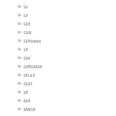
C2
C3
C3 II
C3 III
C3 Picasso
C4
C4 II
C4 PICASSO
C5 I a II
C5 X7
C8
DS4
XANTIA