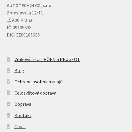
AUTOTECH24 CZ, s.r.o.
Zbraslavská 12/11
159 00 Praha
IČ: 09105638
DIČ: CZ09105638
Vrakoviště CITRÖEN a PEUGEOT
Blog
Ochrana osobních údajů
Celosvětová doprava
Doprava
Kontakt
O nás