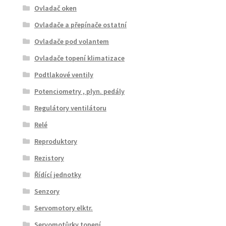
Ovladač oken
Ovladače a přepínače ostatní
Ovladače pod volantem
Ovladače topení klimatizace
Podtlakové ventily
Potenciometry , plyn. pedály
Regulátory ventilátoru
Relé
Reproduktory
Rezistory
Řídící jednotky
Senzory
Servomotory elktr.
Servomotůrky topení