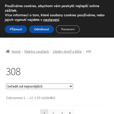
DOPRAVA od 139,-Kč
Používáme cookies, abychom vám poskytli nejlepší online
zážitek.
Volejte po-pá 9-16 704 494 494
Více informací o tom, které soubory cookies používáme, nebo
jejich vypnutí najdete v
nastavení
.
Přeskočit
Přejít
Menu
Přijmout
Odmítnout
Nastavení
na
k
navigaci
obsahu
Úvodní stránka
webu
Domů
Elektro součásti
Zámky dveří a klíče
308
Blog
308
Celosvětová doprava
Doprava
Kontakt
Seřazeno
Zobrazeno 1. – 12. z 33 výsledků
od
nejnovějších
Košík
1
2
3