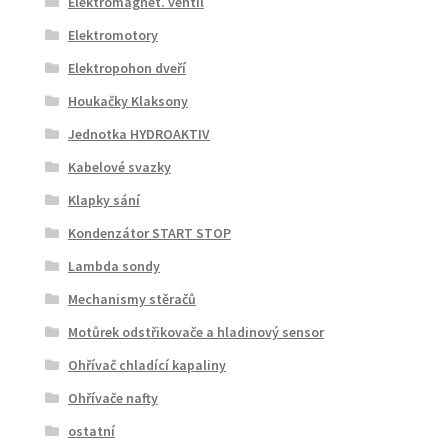
Elektromagnet. ventil
Elektromotory
Elektropohon dveří
Houkačky Klaksony
Jednotka HYDROAKTIV
Kabelové svazky
Klapky sání
Kondenzátor START STOP
Lambda sondy
Mechanismy stěračů
Motůrek odstřikovače a hladinový sensor
Ohřívač chladící kapaliny
Ohřívače nafty
ostatní