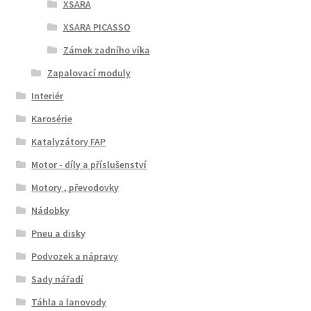
XSARA
XSARA PICASSO
Zámek zadního víka
Zapalovací moduly
Interiér
Karosérie
Katalyzátory FAP
Motor - díly a příslušenství
Motory , převodovky
Nádobky
Pneu a disky
Podvozek a nápravy
Sady nářadí
Táhla a lanovody