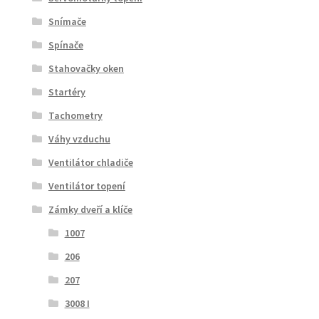
Snímače
Spínače
Stahovačky oken
Startéry
Tachometry
Váhy vzduchu
Ventilátor chladiče
Ventilátor topení
Zámky dveří a klíče
1007
206
207
3008 I