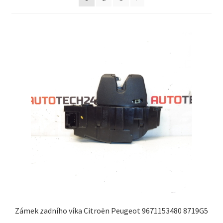
Můj účet
O nás
Obchodní podmínky
Ochrana osobních údajů
Platby
Pokladna
Reklamační formulář
Reklamační řád
Zámek zadního víka Citroën Peugeot 9671153480 8719G5