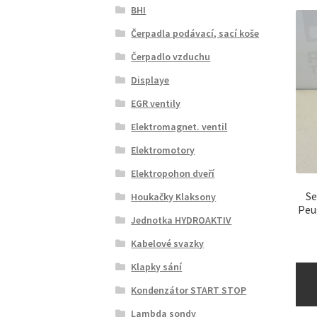
BHI
Čerpadla podávací, sací koše
Čerpadlo vzduchu
Displaye
EGR ventily
Elektromagnet. ventil
Elektromotory
Elektropohon dveří
Se
Houkačky Klaksony
Peu
Jednotka HYDROAKTIV
Kabelové svazky
Klapky sání
Kondenzátor START STOP
Lambda sondy