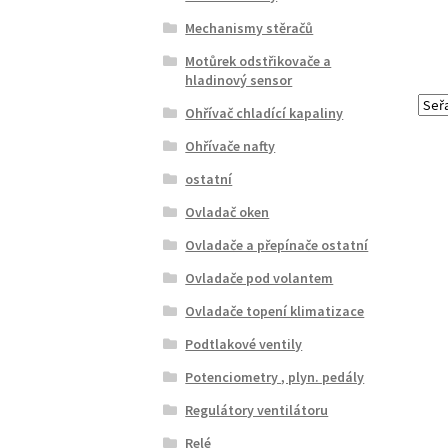
Mechanismy stěračů
Motůrek odstřikovače a
hladinový sensor
Ohřívač chladící kapaliny
Ohřívače nafty
ostatní
Ovladač oken
Ovladače a přepínače ostatní
Ovladače pod volantem
Ovladače topení klimatizace
Podtlakové ventily
Potenciometry , plyn. pedály
Regulátory ventilátoru
Relé