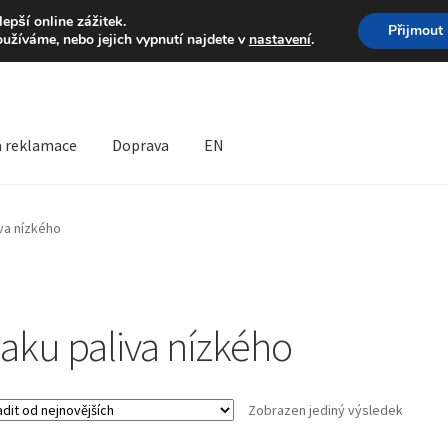
Volejte po-pá 9-16 704 
pší online zážitek.
Přijmout
oužíváme, nebo jejich vypnutí najdete v
nastavení
.
a reklamace
Doprava
EN
prava
Kontakt
Košík
Můj účet
O nás
Obchodní podmínky
iva nízkého
lamační formulář
Reklamační řád
laku paliva nízkého
Zobrazen jediný výsledek