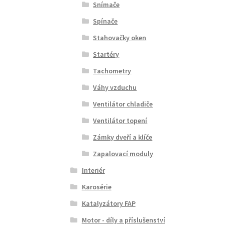
Snímače
Spínače
Stahovačky oken
Startéry
Tachometry
Váhy vzduchu
Ventilátor chladiče
Ventilátor topení
Zámky dveří a klíče
Zapalovací moduly
Interiér
Karosérie
Katalyzátory FAP
Motor - díly a příslušenství