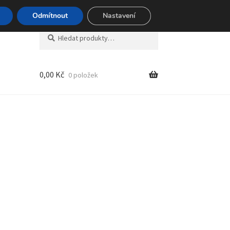
494 494
Odmítnout
Nastavení
Hledat:
Hledat
0,00
Kč
0 položek