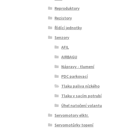
Reproduktory
Rezistory
Řídící jednotky
Senzory
AFIL
AIRBAGU
Nápravy - tlumení
PDC parkovací
Tlaku paliva nízkého
Tlaku v sacím potrubí
Úhel natočení volantu
Servomotory elktr.
Servomotůrky topení