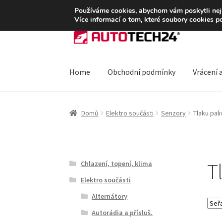
DOPRAVA od 139,-Kč
Používáme cookies, abychom vám poskytli nejle
Více informací o tom, které soubory cookies p
Přeskočit
Přejít
na
k
navigaci
obsahu
webu
Home
Obchodní podmínky
Vrácení 
Úvodní stránka
Blog
Celosvětová doprava
Do
Domů
Elektro součásti
Senzory
Tlaku pal
Ochrana osobních údajů
Platby
Pokladna
Rek
T
Chlazení, topení, klima
Elektro součásti
Alternátory
Autorádia a přísluš.