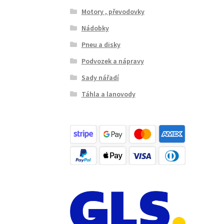
Motory , převodovky
Nádobky
Pneu a disky
Podvozek a nápravy
Sady nářadí
Táhla a lanovody