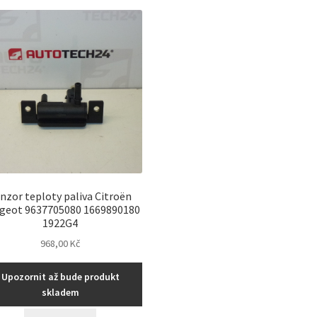
nzor teploty paliva Citroën
geot 9637705080 1669890180
1922G4
968,00
Kč
Upozornit až bude produkt
skladem