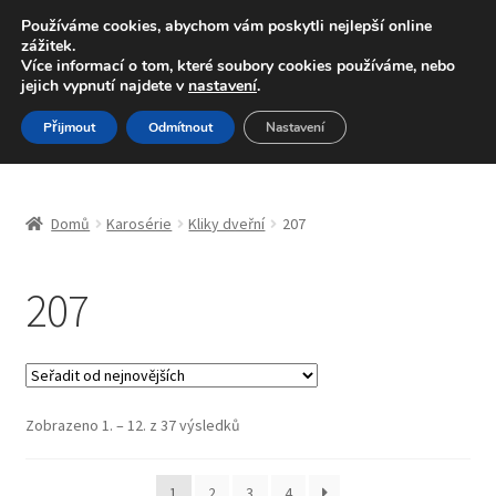
DOPRAVA od 139,-Kč
Používáme cookies, abychom vám poskytli nejlepší online
zážitek.
Volejte po-pá 9-16 704 494 494
Více informací o tom, které soubory cookies používáme, nebo
jejich vypnutí najdete v
nastavení
.
Přeskočit
Přejít
Menu
Přijmout
Odmítnout
Nastavení
na
k
navigaci
obsahu
Úvodní stránka
webu
Domů
Karosérie
Kliky dveřní
207
Blog
207
Celosvětová doprava
Doprava
Kontakt
Seřazeno
Zobrazeno 1. – 12. z 37 výsledků
od
nejnovějších
Košík
1
2
3
4