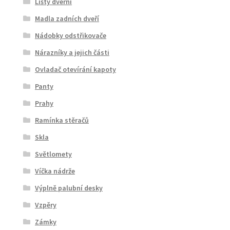
Lišty dveřní
Madla zadních dveří
Nádobky odstřikovače
Nárazníky a jejich části
Ovladač otevírání kapoty
Panty
Prahy
Ramínka stěračů
Skla
Světlomety
Víčka nádrže
Výplně palubní desky
Vzpěry
Zámky