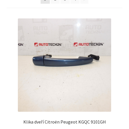
Můj účet
O nás
Obchodní podmínky
Ochrana osobních údajů
Platby
Pokladna
Reklamační formulář
Reklamační řád
Klika dveří Citroën Peugeot KGQC 9101GH