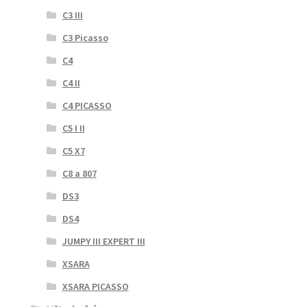
C3 III
C3 Picasso
C4
C4 II
C4 PICASSO
C5 I II
C5 X7
C8 a 807
DS3
DS4
JUMPY III EXPERT III
XSARA
XSARA PICASSO