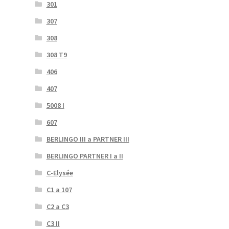
301
307
308
308 T9
406
407
5008 I
607
BERLINGO III a PARTNER III
BERLINGO PARTNER I a II
C-Elysée
C1 a 107
C2 a C3
C3 II