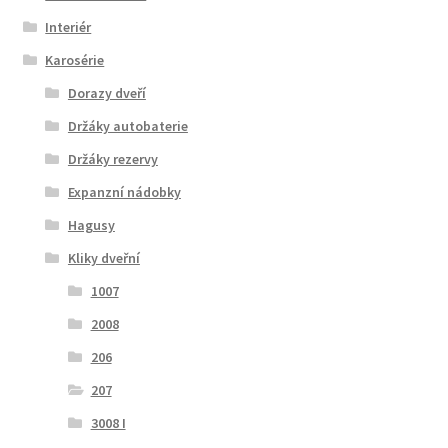
Interiér
Karosérie
Dorazy dveří
Držáky autobaterie
Držáky rezervy
Expanzní nádobky
Hagusy
Kliky dveřní
1007
2008
206
207
3008 I