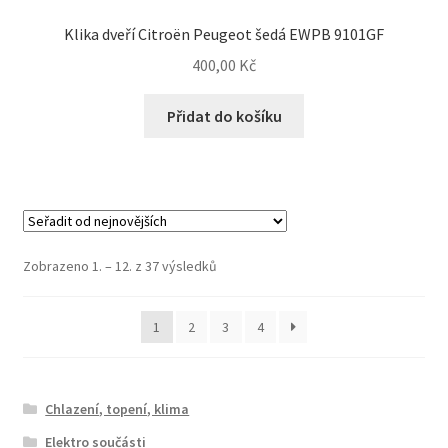
Klika dveří Citroën Peugeot šedá EWPB 9101GF
400,00
Kč
Přidat do košíku
Seřazeno
Zobrazeno 1. – 12. z 37 výsledků
od
nejnovějších
1
2
3
4
Chlazení, topení, klima
Elektro součásti