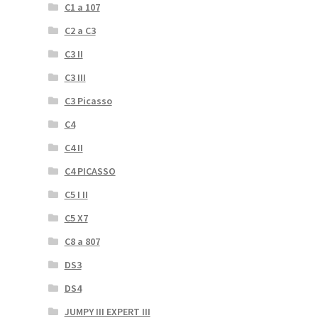
C1 a 107
C2 a C3
C3 II
C3 III
C3 Picasso
C4
C4 II
C4 PICASSO
C5 I II
C5 X7
C8 a 807
DS3
DS4
JUMPY III EXPERT III