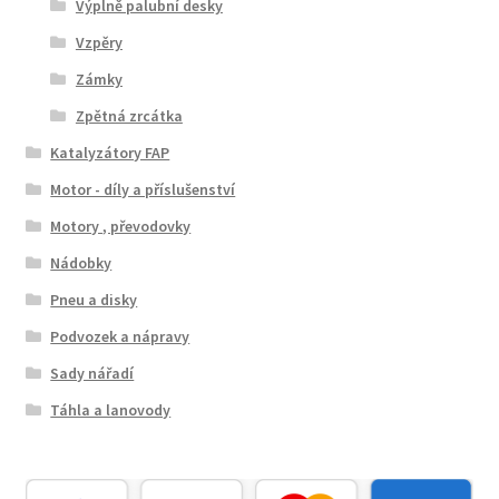
Výplně palubní desky
Vzpěry
Zámky
Zpětná zrcátka
Katalyzátory FAP
Motor - díly a příslušenství
Motory , převodovky
Nádobky
Pneu a disky
Podvozek a nápravy
Sady nářadí
Táhla a lanovody