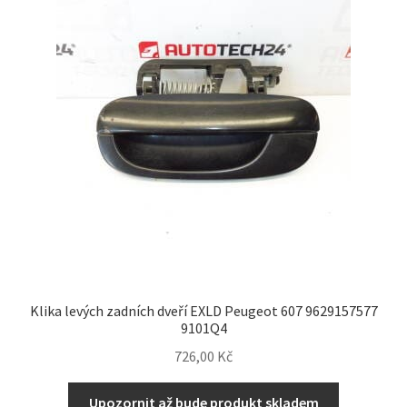
Můj účet
O nás
Obchodní podmínky
Ochrana osobních údajů
Platby
Pokladna
Klika levých zadních dveří EXLD Peugeot 607 9629157577
Reklamační formulář
9101Q4
726,00
Kč
Reklamační řád
Upozornit až bude produkt skladem