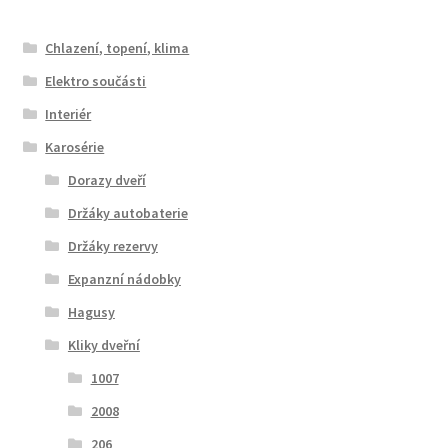
od
nejnovějších
Chlazení, topení, klima
Elektro součásti
Interiér
Karosérie
Dorazy dveří
Držáky autobaterie
Držáky rezervy
Expanzní nádobky
Hagusy
Kliky dveřní
1007
2008
206