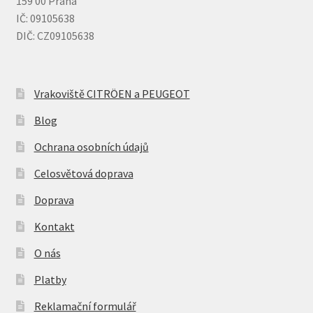
159 00 Praha
IČ: 09105638
DIČ: CZ09105638
Vrakoviště CITRÖEN a PEUGEOT
Blog
Ochrana osobních údajů
Celosvětová doprava
Doprava
Kontakt
O nás
Platby
Reklamační formulář