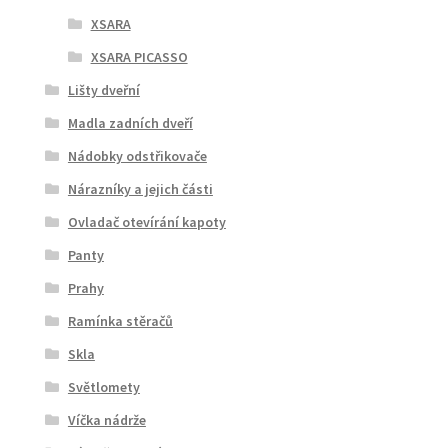
XSARA
XSARA PICASSO
Lišty dveřní
Madla zadních dveří
Nádobky odstřikovače
Nárazníky a jejich části
Ovladač otevírání kapoty
Panty
Prahy
Ramínka stěračů
Skla
Světlomety
Víčka nádrže