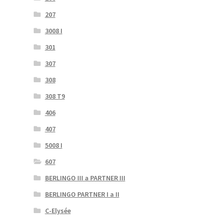
207
3008 I
301
307
308
308 T9
406
407
5008 I
607
BERLINGO III a PARTNER III
BERLINGO PARTNER I a II
C-Elysée