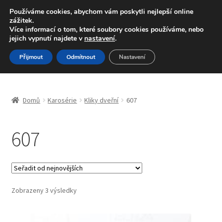
DOPRAVA od 139,-Kč
Používáme cookies, abychom vám poskytli nejlepší online
zážitek.
Volejte po-pá 9-16 704 494 494
Více informací o tom, které soubory cookies používáme, nebo
jejich vypnutí najdete v
nastavení
.
Přeskočit
Přejít
Menu
Přijmout
Odmítnout
Nastavení
na
k
navigaci
obsahu
Úvodní stránka
webu
Domů
Karosérie
Kliky dveřní
607
Blog
607
Celosvětová doprava
Doprava
Kontakt
Seřazeno
Zobrazeny 3 výsledky
od
nejnovějších
Košík