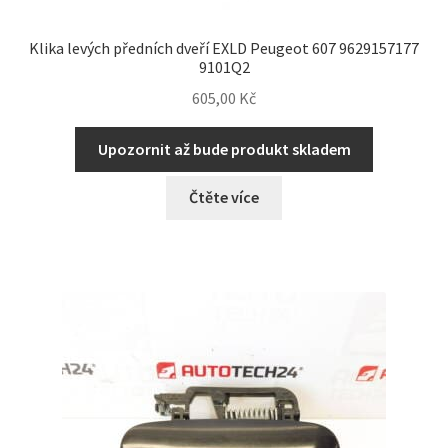
Klika levých předních dveří EXLD Peugeot 607 9629157177
9101Q2
605,00
Kč
Upozornit až bude produkt skladem
Čtěte více