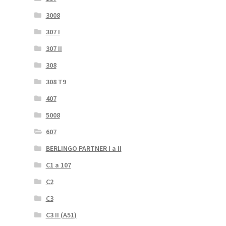
3008
307 I
307 II
308
308 T9
407
5008
607
BERLINGO PARTNER I a II
C1 a 107
C2
C3
C3 II (A51)