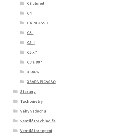
C3 pluriel
C4
C4 PICASSO
C5 I
C5 II
C5 X7
C8 a 807
XSARA
XSARA PICASSO
Startéry
Tachometry
Váhy vzduchu
Ventilátor chladiče
Ventilátor topení