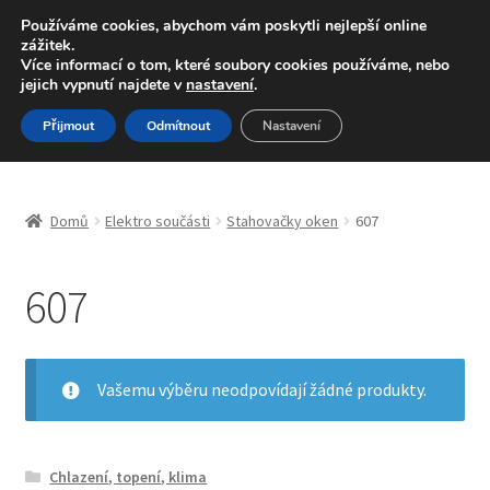
DOPRAVA od 139,-Kč
Používáme cookies, abychom vám poskytli nejlepší online
zážitek.
Volejte po-pá 9-16 704 494 494
Více informací o tom, které soubory cookies používáme, nebo
jejich vypnutí najdete v
nastavení
.
Přeskočit
Přejít
Menu
Přijmout
Odmítnout
Nastavení
na
k
navigaci
obsahu
Úvodní stránka
webu
Domů
Elektro součásti
Stahovačky oken
607
Blog
607
Celosvětová doprava
Doprava
Vašemu výběru neodpovídají žádné produkty.
Kontakt
Košík
Chlazení, topení, klima