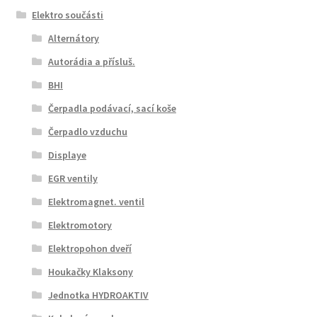
Elektro součásti
Můj účet
Alternátory
O nás
Autorádia a přísluš.
BHI
Obchodní podmínky
Čerpadla podávací, sací koše
Čerpadlo vzduchu
Ochrana osobních údajů
Displaye
Platby
EGR ventily
Elektromagnet. ventil
Pokladna
Elektromotory
Elektropohon dveří
Reklamační formulář
Houkačky Klaksony
Reklamační řád
Jednotka HYDROAKTIV