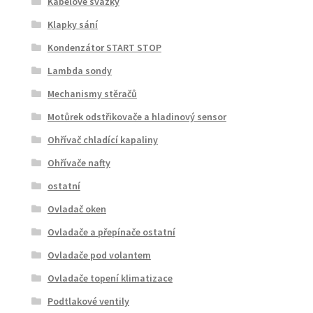
Kabelové svazky
Klapky sání
Kondenzátor START STOP
Lambda sondy
Mechanismy stěračů
Motůrek odstřikovače a hladinový sensor
Ohřívač chladící kapaliny
Ohřívače nafty
ostatní
Ovladač oken
Ovladače a přepínače ostatní
Ovladače pod volantem
Ovladače topení klimatizace
Podtlakové ventily