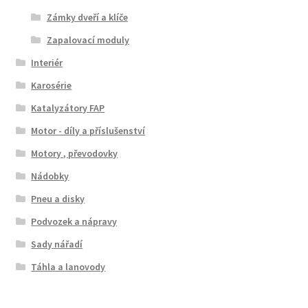
Zámky dveří a klíče
Zapalovací moduly
Interiér
Karosérie
Katalyzátory FAP
Motor - díly a příslušenství
Motory , převodovky
Nádobky
Pneu a disky
Podvozek a nápravy
Sady nářadí
Táhla a lanovody