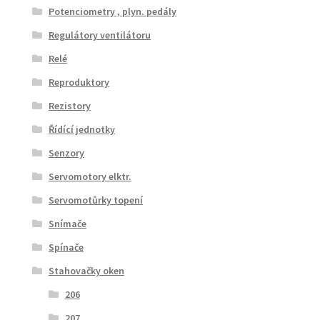
Potenciometry , plyn. pedály
Regulátory ventilátoru
Relé
Reproduktory
Rezistory
Řídící jednotky
Senzory
Servomotory elktr.
Servomotůrky topení
Snímače
Spínače
Stahovačky oken
206
207