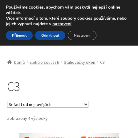
DOPRAVA od 139,-Kč
Používáme cookies, abychom vám poskytli nejlepší online
zážitek.
Volejte po-pá 9-16 704 494 494
Více informací o tom, které soubory cookies používáme, nebo
jejich vypnutí najdete v
nastavení
.
Přeskočit
Přejít
Menu
Přijmout
Odmítnout
Nastavení
na
k
navigaci
obsahu
Úvodní stránka
webu
Domů
Elektro součásti
Stahovačky oken
C3
Blog
C3
Celosvětová doprava
Doprava
Kontakt
Seřazeno
Zobrazeny 4 výsledky
od
nejnovějších
Košík