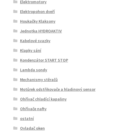
Elektromotory
Elektropohon dveří
Houkačky Klaksony
Jednotka HYDROAKTIV
Kabelové svazky
Klapky sání
Kondenzátor START STOP
Lambda sondy
Mechanismy stěračů
Motůrek odstřikovače a hladinový sensor
Ohřívač chladící kapaliny
Ohřívače nafty
ostatní
Ovladač oken