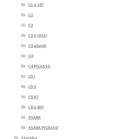
C1 a 107
C2
C3
C3 II (A51)
C3 pluriel
C4
C4 PICASSO
C5 I
C5 II
C5 X7
C8 a 807
XSARA
XSARA PICASSO
Startéry