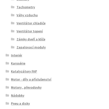
Tachometry
Váhy vzduchu
Ventilátor chladiče
Ventilátor topení
Zámky dveří a klíče
Zapalovací moduly
Interiér
Karosérie
Katalyzátory FAP
Motor - díly a příslušenství
Motory , převodovky
Nádobky
Pneu a disky