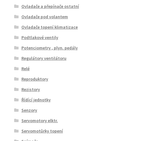
Ovladače a přepínače ostatní
Ovladače pod volantem
Ovladače topení klimatizace
Podtlakové ventily
Potenciometry , plyn. pedály
Regulátory ventilátoru
Relé
Reproduktory
Rezistory
Řídící jednotky
Senzory
Servomotory elktr.
Servomotůrky topení