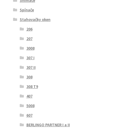
Snímače
Spínače
Stahovačky oken
206
207
3008
307 I
307 II
308
308 T9
407
5008
607
BERLINGO PARTNER I a II