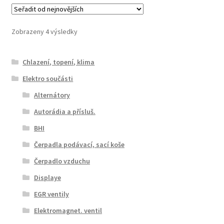
Seřazeno
Zobrazeny 4 výsledky
od
nejnovějších
Chlazení, topení, klima
Elektro součásti
Alternátory
Autorádia a přísluš.
BHI
Čerpadla podávací, sací koše
Čerpadlo vzduchu
Displaye
EGR ventily
Elektromagnet. ventil