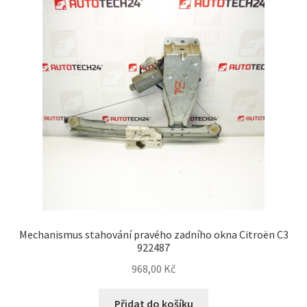
Můj účet
O nás
Obchodní podmínky
Ochrana osobních údajů
Platby
Pokladna
Mechanismus stahování pravého zadního okna Citroën C3
Reklamační formulář
922487
968,00
Kč
Reklamační řád
Přidat do košíku